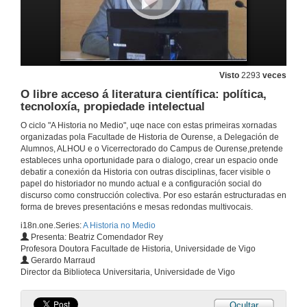
O campo da Fotogrametría na documentación gráfica do patrimonio arqueolóxico.Turno de preguntas
4 de abr. de 2013
Presentación de Emilio Abad
Visto
2293
veces
O libre acceso á literatura científica: política,
4 de abr. de 2013
tecnoloxía, propiedade intelectual
O ciclo "A Historia no Medio", uqe nace con estas primeiras xornadas
XIS e Infraestruturas de datos espaciais
organizadas pola Facultade de Historia de Ourense, a Delegación de
Alumnos, ALHOU e o Vicerrectorado do Campus de Ourense,pretende
4 de abr. de 2013
estableces unha oportunidade para o dialogo, crear un espacio onde
debatir a conexión da Historia con outras disciplinas, facer visible o
papel do historiador no mundo actual e a configuración social do
XIS e Infraestruturas de datos espaciais.Turno de preguntas
discurso como construcción colectiva. Por eso estarán estructuradas en
forma de breves presentacións e mesas redondas multivocais.
4 de abr. de 2013
i18n.one.Series:
A Historia no Medio
Presenta: Beatriz Comendador Rey
Profesora Doutora Facultade de Historia, Universidade de Vigo
Presentación de Mercedes Vazquez Bertomeu
Gerardo Marraud
Director da Biblioteca Universitaria, Universidade de Vigo
4 de abr. de 2013
Ocultar