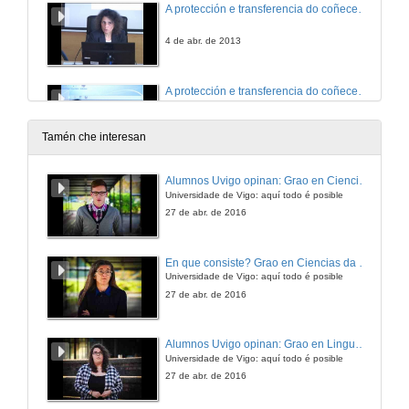
A protección e transferencia do coñecemento en ciencias humanas
4 de abr. de 2013
A protección e transferencia do coñecemento en ciencias humanas.Turno de preguntas
4 de abr. de 2013
Tamén che interesan
Presentación de Xosé Teiga
Alumnos Uvigo opinan: Grao en Ciencias da Linguaxe e Estudos Literarios
Universidade de Vigo: aquí todo é posible
4 de abr. de 2013
27 de abr. de 2016
Comunic-acción
En que consiste? Grao en Ciencias da Linguaxe e Estudos Literarios
Universidade de Vigo: aquí todo é posible
4 de abr. de 2013
27 de abr. de 2016
Mesa redonda: 3, 2, 1, Impacto: a incorporación das novas tecnoloxías non ámbito das Humanidades
Alumnos Uvigo opinan: Grao en Linguas Estranxeiras
Universidade de Vigo: aquí todo é posible
4 de abr. de 2013
27 de abr. de 2016