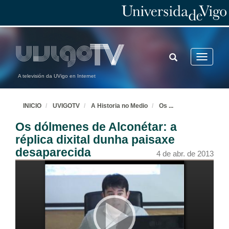
TOGGLE
Toggle
SEARCH
navigatio
A televisión da UVigo en Internet
INICIO
UVIGOTV
A Historia no Medio
Os
...
Os dólmenes de Alconétar: a
réplica dixital dunha paisaxe
desaparecida
4 de abr. de 2013