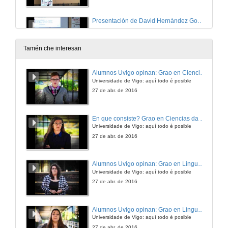
Presentación de David Hernández González
4 de abr. de 2013
Tamén che interesan
O campo da Fotogrametría na documentación gráfica do patrimonio arqueolóxico
Alumnos Uvigo opinan: Grao en Ciencias da Linguaxe e Estudos Literarios
Universidade de Vigo: aquí todo é posible
4 de abr. de 2013
27 de abr. de 2016
O campo da Fotogrametría na documentación gráfica do patrimonio arqueolóxico.Turno de preguntas
En que consiste? Grao en Ciencias da Linguaxe e Estudos Literarios
Universidade de Vigo: aquí todo é posible
4 de abr. de 2013
27 de abr. de 2016
Presentación de Emilio Abad
Alumnos Uvigo opinan: Grao en Linguas Estranxeiras
Universidade de Vigo: aquí todo é posible
4 de abr. de 2013
27 de abr. de 2016
XIS e Infraestruturas de datos espaciais
Alumnos Uvigo opinan: Grao en Linguas Estranxeiras
Universidade de Vigo: aquí todo é posible
4 de abr. de 2013
27 de abr. de 2016