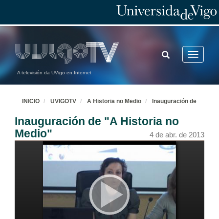
TOGGLE
Toggle
SEARCH
navigatio
A televisión da UVigo en Internet
INICIO
UVIGOTV
A Historia no Medio
Inauguración de
Inauguración de "A Historia no
Medio"
4 de abr. de 2013