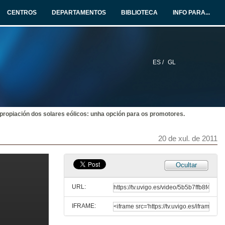
19 de xul. de 2011
CENTROS
DEPARTAMENTOS
BIBLIOTECA
INFO PARA...
Ronda de preguntas
19 de xul. de 2011
ES /
GL
Presentación Conferencia Ángel Baquero Cardeñosa
20 de xul. de 2011
propiación dos solares eólicos: unha opción para os promotores.
Prevalencia en utilidade pública dos montes veciñais.
20 de xul. de 2011
20 de xul. de 2011
Ronda de Preguntas
Ocultar
20 de xul. de 2011
URL:
IFRAME:
Presentación Conferencia Calixto Escariz