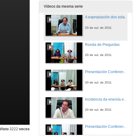
20 de xul. de 2011
Vídeos da mesma serie
A expropiación dos solares eólicos: unha opción para os promotores.
20 de xul. de 2011
Ronda de Preguntas
20 de xul. de 2011
Presentación Conferencia José Luis Corral
20 de xul. de 2011
Incidencia da enerxía eólica no desenvolvemento rural. O punto de vista dos propietarios.
20 de xul. de 2011
Presentación Conferencia José Antonio Diéguez
Visto
3222
veces