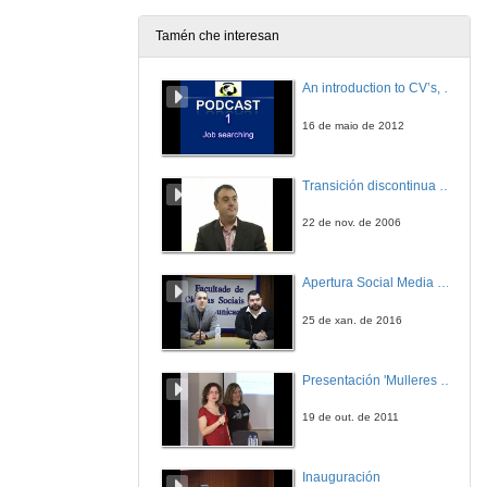
20 de xul. de 2011
Tamén che interesan
Incidencia da enerxía eólica no desenvolvemento rural. O punto de vista dos propietarios.
An introduction to CV’s, letters, and job searching
20 de xul. de 2011
16 de maio de 2012
Ronda de Preguntas
Transición discontinua de partículas de microgel termosensible
20 de xul. de 2011
22 de nov. de 2006
Presentacion Conferencias Francesca Marín García e Xavier Agut Mompel e Anna Climent i Montllor
Apertura Social Media Day 2016
20 de xul. de 2011
25 de xan. de 2016
Conflitividade social no proxecto eólico de Hort de Sant Joan
Presentación 'Mulleres no software libre'
20 de xul. de 2011
19 de out. de 2011
Virtudes y defectos de la energía eólica. El caso valenciano
Inauguración
20 de xul. de 2011