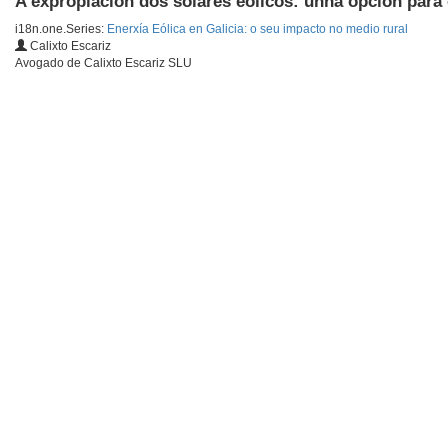
A expropiación dos solares eólicos: unha opción para
i18n.one.Series:
Enerxía Eólica en Galicia: o seu impacto no medio rural
Calixto Escariz
Avogado de Calixto Escariz SLU