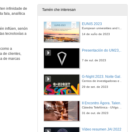
18 de out. de 2018
ten infinidade de
Tamén che interesan
 fala, analítica
Transfer learning for image tagging in fast fashion workflows
EUNIS 2023
18 de out. de 2018
European univesrities and the digital transformation: challenges and opportunities ahead
én inflúen, senón
tas tecnoloxías a
14 de xuño de 2023
Quenda de cuestións: Transfer learning for image tagging in fast fashion workflows
s como a
Presentación do UM23, o novo monopraza de UVigo Motorsport
18 de out. de 2018
 de clientes,
ica de marcas
7 de xul. de 2023
Modelo de Hábitos de Compra de Clientes no Sector Maiorista Deportivo
G-Night 2023. Noite Galega das Persoas Investigadoras. Conciencias creativas
18 de out. de 2018
Centos de investigadoras e investigadores, decenas de actividades e sete cidades
29 de set. de 2023
Quenda de cuestións: Modelo de Hábitos de Compra de Clientes no Sector Maiorista Deportivo
II Encontro Ágora. Talento e innovación na era da transformación dixital
18 de out. de 2018
Cátedra Telefónica - UVigo. Espazos de innovación
31 de out. de 2023
Que coche de ocasión compro? Unha aproximación con ML
Vídeo resumen JAI 2022
18 de out. de 2018