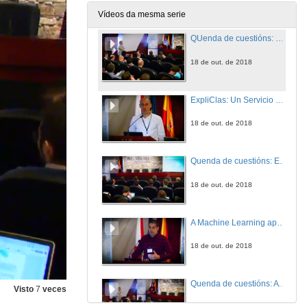
18 de out. de 2018
Vídeos da mesma serie
QUenda de cuestións: Machine Learning, Wikipedia e a clasificación multilingüe de documentos de texto
18 de out. de 2018
ExpliClas: Un Servicio Web que Xenera Automáticamente Explicacións en Linguaxe Natural de Árbores de Decisión para Clasificación
18 de out. de 2018
Quenda de cuestións: ExpliClas: Un Servicio Web que Xenera Automáticamente Explicacións en Linguaxe Natural de Árbores de Decisión para Clasificación
18 de out. de 2018
A Machine Learning approach for automatic sports production
18 de out. de 2018
Quenda de cuestións: A Machine Learning approach for automatic sports production
Visto
7
veces