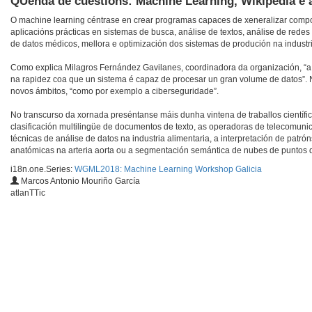
QUenda de cuestións: Machine Learning, Wikipedia e a
O machine learning céntrase en crear programas capaces de xeneralizar comport
aplicacións prácticas en sistemas de busca, análise de textos, análise de red
de datos médicos, mellora e optimización dos sistemas de produción na industri
Como explica Milagros Fernández Gavilanes, coordinadora da organización, “a 
na rapidez coa que un sistema é capaz de procesar un gran volume de datos”. N
novos ámbitos, “como por exemplo a ciberseguridade”.
No transcurso da xornada preséntanse máis dunha vintena de traballos científic
clasificación multilingüe de documentos de texto, as operadoras de telecomunic
técnicas de análise de datos na industria alimentaria, a interpretación de pat
anatómicas na arteria aorta ou a segmentación semántica de nubes de puntos 
i18n.one.Series:
WGML2018: Machine Learning Workshop Galicia
Marcos Antonio Mouriño García
atlanTTic