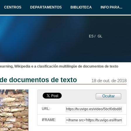
CENTROS
DEPARTAMENTOS
BIBLIOTECA
INFO PARA...
ES /
GL
Acto de apertura
18 de out. de 2018
arning, Wikipedia e a clasificación multilingüe de documentos de texto
Living the AI era: tales of Machine Learning and data
e de documentos de texto
18 de out. de 2018
18 de out. de 2018
Quenda de cuestións: Living the AI era: tales of Machine Learning and data
Ocultar
18 de out. de 2018
URL:
IFRAME:
Machine Learning, Wikipedia e a clasificación multilingüe de documentos de texto