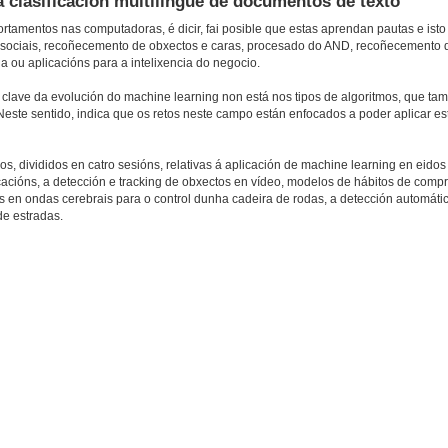
 clasificación multilingüe de documentos de texto
amentos nas computadoras, é dicir, fai posible que estas aprendan pautas e isto 
es sociais, recoñecemento de obxectos e caras, procesado do AND, recoñecemento da
a ou aplicacións para a intelixencia do negocio.
clave da evolución do machine learning non está nos tipos de algoritmos, que tam
este sentido, indica que os retos neste campo están enfocados a poder aplicar es
os, divididos en catro sesións, relativas á aplicación de machine learning en eido
acións, a detección e tracking de obxectos en vídeo, modelos de hábitos de compra
róns en ondas cerebrais para o control dunha cadeira de rodas, a detección automát
de estradas.