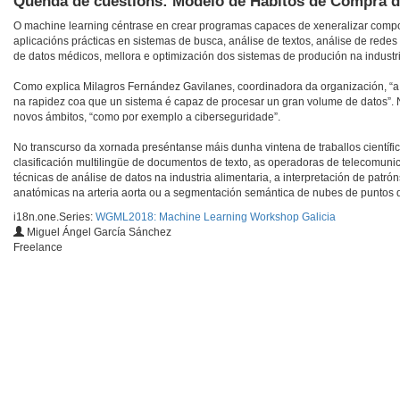
Quenda de cuestións: Modelo de Hábitos de Compra de
O machine learning céntrase en crear programas capaces de xeneralizar comport
aplicacións prácticas en sistemas de busca, análise de textos, análise de red
de datos médicos, mellora e optimización dos sistemas de produción na industri
Como explica Milagros Fernández Gavilanes, coordinadora da organización, “a 
na rapidez coa que un sistema é capaz de procesar un gran volume de datos”. N
novos ámbitos, “como por exemplo a ciberseguridade”.
No transcurso da xornada preséntanse máis dunha vintena de traballos científic
clasificación multilingüe de documentos de texto, as operadoras de telecomunic
técnicas de análise de datos na industria alimentaria, a interpretación de pat
anatómicas na arteria aorta ou a segmentación semántica de nubes de puntos 
i18n.one.Series:
WGML2018: Machine Learning Workshop Galicia
Miguel Ángel García Sánchez
Freelance