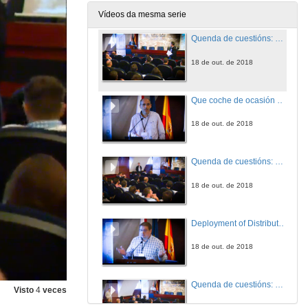
18 de out. de 2018
Vídeos da mesma serie
Quenda de cuestións: Modelo de Hábitos de Compra de Clientes no Sector Maiorista Deportivo
18 de out. de 2018
Que coche de ocasión compro? Unha aproximación con ML
18 de out. de 2018
Quenda de cuestións: Que coche de ocasión compro? Unha aproximación con ML
18 de out. de 2018
Deployment of Distributed TensorFlow on Finis Terrae II
18 de out. de 2018
Quenda de cuestións: Deployment of Distributed TensorFlow on Finis Terrae II
Visto
4
veces