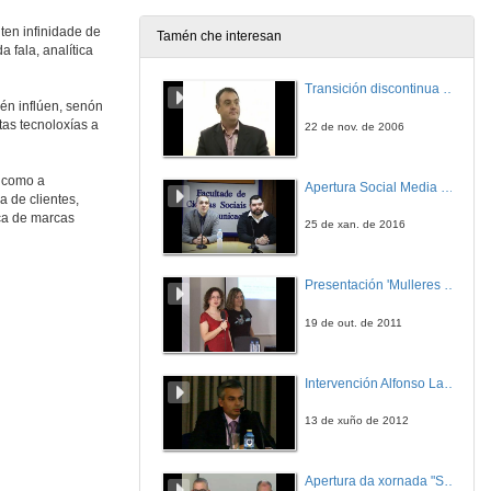
18 de out. de 2018
ten infinidade de
Tamén che interesan
 fala, analítica
Keys on transfer learning for Deep Neural Networks
Transición discontinua de partículas de microgel termosensible
18 de out. de 2018
én inflúen, senón
tas tecnoloxías a
22 de nov. de 2006
Quenda de cuestións: Keys on transfer learning for Deep Neural Networks
s como a
Apertura Social Media Day 2016
18 de out. de 2018
 de clientes,
ica de marcas
25 de xan. de 2016
Segmentación semántica de nubes de puntos de estrada e o seu entorno cercano mediante Deep Learning
Presentación 'Mulleres no software libre'
18 de out. de 2018
19 de out. de 2011
Quenda de cuestións: Segmentación semántica de nubes de puntos de estrada e o seu entorno cercano mediante Deep Learning
Intervención Alfonso Lago Ferreiro
18 de out. de 2018
13 de xuño de 2012
Selfie&Sign: sistema de autenticación biométrica baseada en fusión de dominios
Apertura da xornada "Smart-Energy, Smart-City"
18 de out. de 2018