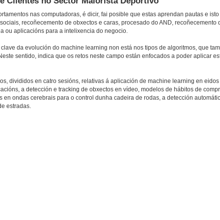
 Clientes no Sector Maiorista Deportivo
amentos nas computadoras, é dicir, fai posible que estas aprendan pautas e isto 
es sociais, recoñecemento de obxectos e caras, procesado do AND, recoñecemento da
a ou aplicacións para a intelixencia do negocio.
clave da evolución do machine learning non está nos tipos de algoritmos, que tam
este sentido, indica que os retos neste campo están enfocados a poder aplicar es
os, divididos en catro sesións, relativas á aplicación de machine learning en eido
acións, a detección e tracking de obxectos en vídeo, modelos de hábitos de compra
róns en ondas cerebrais para o control dunha cadeira de rodas, a detección automát
de estradas.