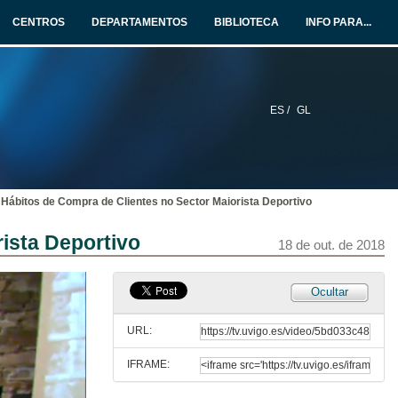
18 de out. de 2018
CENTROS
DEPARTAMENTOS
BIBLIOTECA
INFO PARA...
A Machine Learning approach for automatic sports production
18 de out. de 2018
ES /
GL
Quenda de cuestións: A Machine Learning approach for automatic sports production
18 de out. de 2018
Hábitos de Compra de Clientes no Sector Maiorista Deportivo
Transfer learning for image tagging in fast fashion workflows
ista Deportivo
18 de out. de 2018
18 de out. de 2018
Quenda de cuestións: Transfer learning for image tagging in fast fashion workflows
Ocultar
18 de out. de 2018
URL:
IFRAME:
Modelo de Hábitos de Compra de Clientes no Sector Maiorista Deportivo