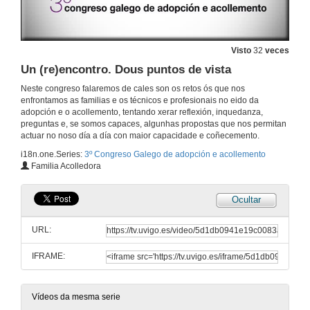
Socioloxía das adopcións: opinións e actitudes da sociedade española sobre o acollemento e a adopción de nenas e nenos..
31 de maio de 2019
Visto
32
veces
Un (re)encontro. Dous puntos de vista
Rolda de preguntas. Socioloxía das adopcións: opinións e actitudes da sociedade española sobre o acollemento e a adopción de nenas e nenos..
Neste congreso falaremos de cales son os retos ós que nos
enfrontamos as familias e os técnicos e profesionais no eido da
31 de maio de 2019
adopción e o acollemento, tentando xerar reflexión, inquedanza,
preguntas e, se somos capaces, algunhas propostas que nos permitan
actuar no noso día a día con maior capacidade e coñecemento.
Novidades na regulación de Adopción Internacional
i18n.one.Series:
3º Congreso Galego de adopción e acollemento
Familia Acolledora
31 de maio de 2019
Ocultar
Rolda de preguntas. Novidades na regulación de Adopción Internacional
URL:
31 de maio de 2019
IFRAME:
O proceso de transición do acollemento á adopción. Vínculos entre familias de acollida e familias adoptivas
31 de maio de 2019
Vídeos da mesma serie