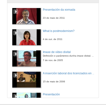
A adopción aberta: un novo horizonte?
Presentación da xornada
31 de maio de 2019
23 de maio de 2011
Rolda de preguntas. A adopción aberta
What is postmodernism?
31 de maio de 2019
4 de out. de 2011
Entrevista a Anne Cath, Chandra Clemente e Xabier
Imaxe de vídeo dixital
Definición e parámetros dunha imaxe dixital. Resolución e Aspecto. Profundidade da cor. Compresión. Frame por segundo. Entrelazado. Campos, cadros
31 de maio de 2019
7 de nov. de 2005
Rolda de preguntas. Adopción en primeira persoa
A inserción laboral dos licenciados en Ciencias do Mar: a carreira investigadora
31 de maio de 2019
15 de maio de 2006
Discapacidade e escola: Cómo conseguir o que o teu fillo precisa
Presentación
1 de xuño de 2019
23 de abr. de 2014