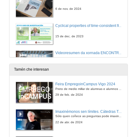
6 de nov. de 2024
Cyclical properties of time-consistent fiscal policies
15 de dec. de 2023
Videoresumen da xornada ENCONTRO CIENTÍFICO ’23
2 de nov. de 2023
Tamén che interesan
Promocional da xornada ENCONTRO CIENTÍFICO ’23
Feira EmpregoinCampus Vigo 2024
Preto de medio millar de alumnas e alumnos buscan coñecer máis de preto as oportunidades que lles achegan as arredor de medio cento de empresas que participan na edición viguesa da feira. Xunto coa visita aos stands, durante a feria desenvólvense varias actividades complementarias, como obradoiros, conversas, mesas redondas ou o pasaporte de empregabilidade, un espazo no que poderán recibir asesoramento sobre o seu CV.
2 de nov. de 2023
29 de feb. de 2024
A distribución das axudas monetarias á infancia en España: balance dunha década
Imaxinémonos sen límites. Cátedras Telefónica
Sólo quen coñece as preguntas pode imaxinar novas respostas
15 de set. de 2023
22 de abr. de 2024
Matemática para tus oídos: de Pitágoras a Xenakis