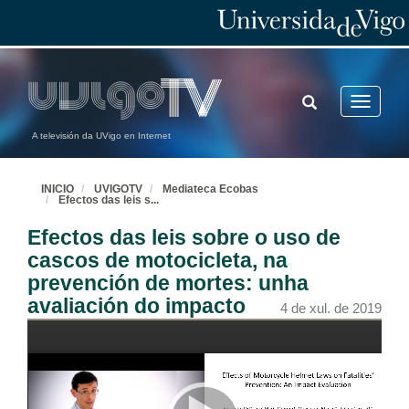
TOGGLE
Toggle
SEARCH
navigatio
A televisión da UVigo en Internet
INICIO
UVIGOTV
Mediateca Ecobas
Efectos das leis s
...
Efectos das leis sobre o uso de
cascos de motocicleta, na
prevención de mortes: unha
avaliación do impacto
4 de xul. de 2019