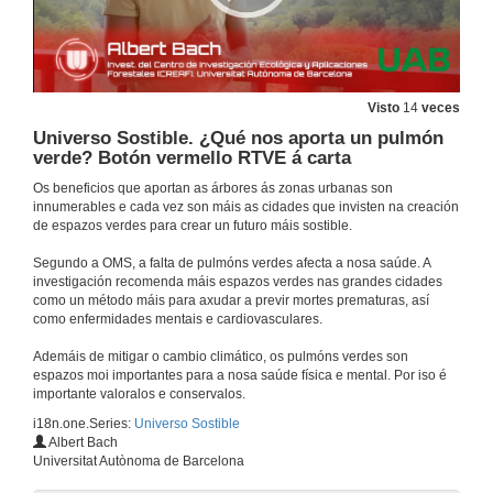
É a madeira o material do futuro?
8 de maio de 2024
Visto
14
veces
É a madeira o material do futuro? Botón vermello RTVE á carta
Universo Sostible. ¿Qué nos aporta un pulmón
verde? Botón vermello RTVE á carta
8 de maio de 2024
Os beneficios que aportan as árbores ás zonas urbanas son
innumerables e cada vez son máis as cidades que invisten na creación
de espazos verdes para crear un futuro máis sostible.
Universo Sostible. Qué é a medicina de complexidade?
Segundo a OMS, a falta de pulmóns verdes afecta a nosa saúde. A
24 de abr. de 2024
investigación recomenda máis espazos verdes nas grandes cidades
como un método máis para axudar a previr mortes prematuras, así
como enfermidades mentais e cardiovasculares.
Universo Sostible. ¿Qué es la medicina de la complejidad? Botón vermello RTVE á carta
Ademáis de mitigar o cambio climático, os pulmóns verdes son
24 de abr. de 2024
espazos moi importantes para a nosa saúde física e mental. Por iso é
importante valoralos e conservalos.
i18n.one.Series:
Universo Sostible
Universo Sostible. ¿Para qué sirven las impresoras 3D?
Albert Bach
Universitat Autònoma de Barcelona
17 de abr. de 2024