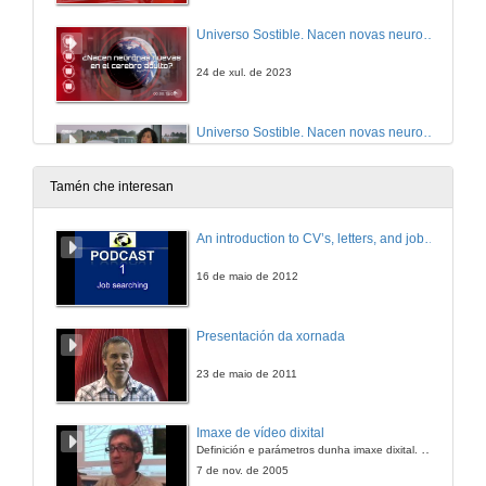
Universo Sostible. Nacen novas neuronas no cerebro adulto?
24 de xul. de 2023
Universo Sostible. Nacen novas neuronas no cerebro adulto? Botón vermello RTVE á carta
24 de xul. de 2023
Tamén che interesan
Universo Sostible. É a posidonia o pulmón do Mediterraneo
An introduction to CV’s, letters, and job searching
21 de xuño de 2023
16 de maio de 2012
Universo Sostible. É a posidonia o pulmón do Mediterraneo. Botón vermello RTVE á carta
Presentación da xornada
21 de xuño de 2023
23 de maio de 2011
Universo Sostible. É o azucre un perigo para a saúde?
Imaxe de vídeo dixital
Definición e parámetros dunha imaxe dixital. Resolución e Aspecto. Profundidade da cor. Compresión. Frame por segundo. Entrelazado. Campos, cadros
21 de xuño de 2023
7 de nov. de 2005