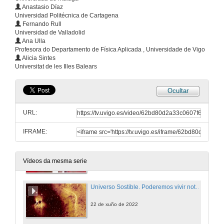
Anastasio Díaz
Universo Sostible. Son intelixentes as aves? Botón vermello RTVE á carta
Universidad Politécnica de Cartagena
Fernando Rull
21 de xuño de 2023
Universidad de Valladolid
Ana Ulla
Profesora do Departamento de Física Aplicada , Universidade de Vigo
Universo Sostible. Como nos afecta o cambio climático?
Alicia Sintes
Universitat de les Illes Balears
21 de xuño de 2023
Ocultar
Universo Sostible. Como nos afecta o cambio climático? Botón vermello RTVE á carta
URL:
21 de xuño de 2023
IFRAME:
Tempada 5 de Universo Sostible
Iniciativa do grupo de traballo de Audiovisuais e Multimedia da Crue-Comunicación e do grupo de traballo de Divulgación e Cultura Científica da Crue-I+D+i. Expertos e investigadores da comunidade científica universitaria responden a todo tipo de cuestións emerxentes sobre o ámbito científico. «Universo Sostenible» emítese en La 2 de TVE, dentro do espazo «La aventura del saber».
30 de xuño de 2022
Vídeos da mesma serie
Universo Sostible. Poderemos vivir notro planeta?
22 de xuño de 2022