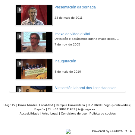
Universo Sostible. Qué sabemos da botánica medicinal?
Presentación da xornada
1 de xuño de 2022
23 de maio de 2011
Qué sabemos da botánica medicinal? Botón rojo RTVE a la carta
Imaxe de vídeo dixital
Definición e parámetros dunha imaxe dixital. Resolución e Aspecto. Profundidade da cor. Compresión. Frame por segundo. Entrelazado. Campos, cadros
1 de xuño de 2022
7 de nov. de 2005
Universo Sostible. É a diabetes unha enfermidade en auxe?
Inauguración
25 de maio de 2022
8 de maio de 2010
É a diabetes unha enfermidade e auxe? Botón vermello RTVE á carta
A inserción laboral dos licenciados en Ciencias do Mar: a carreira investigadora
25 de maio de 2022
15 de maio de 2006
UvigoTV | Praza Miralles. Local A3A | Campus Universitario | C.P. 36310 Vigo (Pontevedra) |
España | Tlf: +34 986811937 |
tv@uvigo.es
Universo Sostible. Que impacto ten a agricultura no medioambiente?
Accesibilidade
|
Aviso Legal
|
Condicións de uso
|
Política de cookies
Apertura do acto
18 de maio de 2022
27 de xan. de 2012
Powered by
PuMuKIT 3.5.6