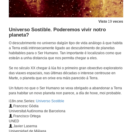
Universo Sostible. Podemos prognosticar a erupción dun volcán?
21 de xuño de 2023
Visto
19
veces
Universo Sostible. Poderemos vivir notro
Universo Sostible. Podemos prognosticar a erupción dun volcán? Botón vermello RTVE á carta
planeta?
21 de xuño de 2023
O descubrimento no universo dalgún tipo de vida análogo á que habita
a Terra está intrinsecamente ligado ao descubrimento de planetas
habitables para o Ser Humano. Tan importante é localizalos como que
Universo Sostible. Como afecta a vexetación á calidade da auga?
esteán a unha distancia que nos permita chegar a eles.
21 de xuño de 2023
Se no século XX chegar á lúa foi o primeiro gran obxectivo exploratorio
das viaxes espaciais, nas últimas décadas o interese centrouse en
Marte, o planeta que en orixe era máis parecido á Terra.
Universo Sostible. Como afecta a vexetación á calidade da auga? Botón vermello RTVE á carta
Un futuro no que o Ser Humano se vexa obrigado a abandonar a Terra
para habitar un novo planeta non parece, a día de hoxe, moi probable.
21 de xuño de 2023
i18n.one.Series:
Universo Sostible
Francesc Gòdia
Universo Sostible. Son intelixentes as aves?
Universitat Autònoma de Barcelona
Francisco Ortega
21 de xuño de 2023
UNED
Javier Laserna
Universidad de Málaga