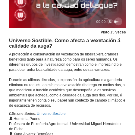
21 de xuño de 2023
Universo Sostible. É a posidonia o pulmón do Mediterraneo. Botón vermello RTVE á carta
21 de xuño de 2023
Visto
15
veces
Universo Sostible. Como afecta a vexetación á
calidade da auga?
Universo Sostible. É o azucre un perigo para a saúde?
A protección e conservación da vexetación de ribeira xera grandes
21 de xuño de 2023
beneficios tanto para a natureza como para os seres humanos. Os
diferentes grupos de investigación demostran como é imprescindible
para obter unha boa calidade da auga, entre outras vantaxes.
Universo Sostible. É o azucre un perigo para a saúde? Botón vermello RTVE á carta
Durante as últimas décadas, a expansión da agricultura e a gandería
eliminou ou reduciu ao mínimo a vexetación ribeirega en moitos ríos, o
21 de xuño de 2023
que modificou a función ecolóxica que desempeña, e os servizos
ambientais que achega, como a calidade da auga dos ríos. Por iso, é
importante ter en conta o seu papel nun contexto de cambio climático e
Universo Sostible. Como impactará na nosa vida a chegada do 5G?
de escaseza de recursos.
21 de xuño de 2023
i18n.one.Series:
Universo Sostible
Herminia Puerto
Profesora de Enxeñería Agroforestal, Universidad Miguel Hernández
Universo Sostible. Como impactará na nosa vida a chegada do 5G? Botón vermello RTVE á carta
de Elche
Xana Álvarez Bermúdez