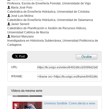
21 de xuño de 2023
Profesora. Escola de Enxeñería Forestal, Universidade de Vigo
María José Polo
Catedrática de Enxeñería Hidráulica, Universidad de Córdoba
José Luis Molina
Universo Sostible. Como afecta a deforestación á biodiversidade?
Catedrático de Enxeñería Hidráulica, Universidad de Salamanca
Javier Senent
21 de xuño de 2023
Catedrático de Planificación e Xestión de Recursos Hídicos,
Universidad Católica de Murcia
Marisol Manzano
Universo Sostible. Como afecta a deforestación á biodiversidade? Botón vermello RTVE á carta
Investigadora en Hidroloxía Subterránea, Universidad Politécnica de
Cartagena
21 de xuño de 2023
Ocultar
Universo Sostible. Podemos prognosticar a erupción dun volcán?
URL:
21 de xuño de 2023
IFRAME:
Universo Sostible. Podemos prognosticar a erupción dun volcán? Botón vermello RTVE á carta
21 de xuño de 2023
Vídeos da mesma serie
Universo Sostible. Como afecta a vexetación á calidade da auga?