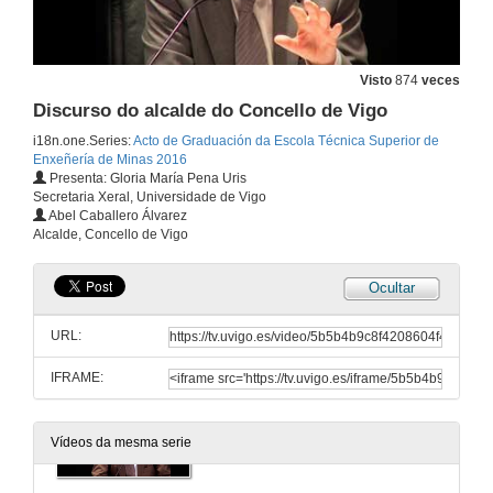
Entrega de orlas por parte do alumnado
8 de xul. de 2016
Visto
874
veces
Discurso do alcalde do Concello de Vigo
Vídeo dos alumnos
i18n.one.Series:
Acto de Graduación da Escola Técnica Superior de
8 de xul. de 2016
Enxeñería de Minas 2016
Presenta: Gloria María Pena Uris
Secretaria Xeral, Universidade de Vigo
Palabras da Directora da Escola Técnica Superior de Enxeñaría de Minas
Abel Caballero Álvarez
Alcalde, Concello de Vigo
8 de xul. de 2016
Ocultar
Entrega de Diplomas académicos e insignias á III Promoción do Grao en Enxeñaría da Enerxía, á III Promoción do Grao en Enxeñaría dos Recursos Mineiros e Enerxéticos e á I Promoción do Máster Universit
URL:
8 de xul. de 2016
IFRAME:
Discurso do Decano-Presidente do Ilustre Colexio Oficial de Enxeñeiros Técnicos de Minas de Galicia
Vídeos da mesma serie
8 de xul. de 2016