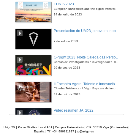
EUNIS 2023
European univesrities and the digital transformation: challenges and opportunities ahead
14 de xuño de 2023
Presentación do UM23, o novo monopraza de UVigo Motorsport
7 de xul. de 2023
G-Night 2023. Noite Galega das Persoas Investigadoras. Conciencias creativas
Centos de investigadoras e investigadores, decenas de actividades e sete cidades
29 de set. de 2023
II Encontro Ágora. Talento e innovación na era da transformación dixital
Cátedra Telefónica - UVigo. Espazos de innovación
31 de out. de 2023
Vídeo resumen JAI 2022
13 de xan. de 2023
UvigoTV | Praza Miralles. Local A3A | Campus Universitario | C.P. 36310 Vigo (Pontevedra) |
España | Tlf: +34 986811937 |
tv@uvigo.es