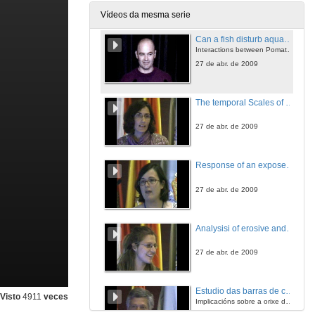
27 de abr. de 2009
Vídeos da mesma serie
Can a fish disturb aquaculture production on coastal areas?
Interactions between Pomatomus saltatrix (L.) and fish farms in the Mediterranean Sea
27 de abr. de 2009
The temporal Scales of Change - Implications for Coastal Management.
27 de abr. de 2009
Response of an exposed beach to different wave conditions. Example of Louro Beach(Galicia, NW Iberian Peninsula)
27 de abr. de 2009
Analysisi of erosive and ccumulative trends in the beaches and submerged area of Maspalomas (South of Gran Canaria Island)
27 de abr. de 2009
Estudio das barras de cantos que afloran en Maspalomas (Gran canaria)
Visto
4911
veces
Implicacións sobre a orixe do campo de dunas.