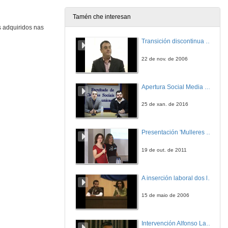
27 de abr. de 2009
Tamén che interesan
s adquiridos nas
Indicadores Socio-económicos na planificación e xestión do litoral. Caso: Canet d'En Berenguer
Transición discontinua de partículas de microgel termosensible
27 de abr. de 2009
22 de nov. de 2006
Development of an assesment protocol to oiled sandy beaches:OILDEBEACH project
Apertura Social Media Day 2016
27 de abr. de 2009
25 de xan. de 2016
Presentación
Presentación 'Mulleres no software libre'
27 de abr. de 2009
19 de out. de 2011
Hidratos de metano: cambio climático, enerxía e risco submarino
A inserción laboral dos licenciados en Ciencias do Mar: a carreira investigadora
27 de abr. de 2009
15 de maio de 2006
Quenda de preguntas
Intervención Alfonso Lago Ferreiro
27 de abr. de 2009