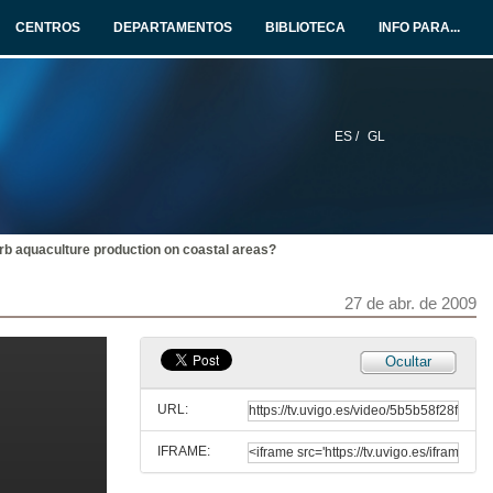
27 de abr. de 2009
CENTROS
DEPARTAMENTOS
BIBLIOTECA
INFO PARA...
Recent advances in understanding grazing as a major process influencing biodiversity on rocky shores
27 de abr. de 2009
ES /
GL
New indices for ranking location for conservation
27 de abr. de 2009
urb aquaculture production on coastal areas?
Why amphipods prefer the new available habitat built by C. racemosa?: a field experiment in Mediterranean Sea
27 de abr. de 2009
27 de abr. de 2009
Mollusc diversity on artificial seawalls and natural rocky shores in the Ría de Ferrol (Galicia, NW Iberian Península)
Ocultar
27 de abr. de 2009
URL:
IFRAME:
Functional consequences of diversity on macroalgal productivity
Disentangling the effects of number, identity and density