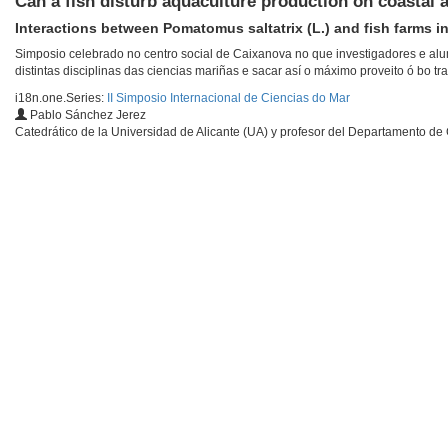
Can a fish disturb aquaculture production on coastal 
Interactions between Pomatomus saltatrix (L.) and fish farms i
Simposio celebrado no centro social de Caixanova no que investigadores e al
distintas disciplinas das ciencias mariñas e sacar así o máximo proveito ó bo tra
i18n.one.Series:
II Simposio Internacional de Ciencias do Mar
Pablo Sánchez Jerez
Catedrático de la Universidad de Alicante (UA) y profesor del Departamento de 