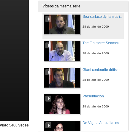
28 de abr. de 2009
Vídeos da mesma serie
Sea surface dynamics in the Galicia continental marging during the last glaciation
28 de abr. de 2009
The Finisterre Seamount: a submarine elevation of compressive origin in the North-western corner of the Galicia Bank Continental Margin
28 de abr. de 2009
Giant contourite drifts on the Argentine basin:genesis and its global implicationin thermohaline circulation
28 de abr. de 2009
Presentación
28 de abr. de 2009
De Vigo a Australia: os pasos dunha oceanógrafa
Visto
5408
veces
28 de abr. de 2009