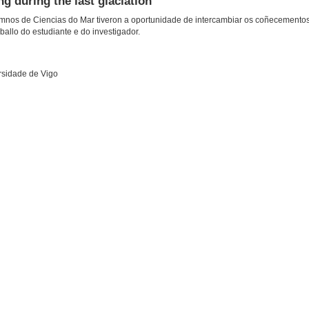
g during the last glaciation
umnos de Ciencias do Mar tiveron a oportunidade de intercambiar os coñecemento
ballo do estudiante e do investigador.
ersidade de Vigo