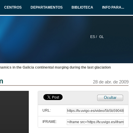
28 de abr. de 2009
CENTROS
DEPARTAMENTOS
BIBLIOTECA
INFO PARA...
Which is the meroplankton distribution in the Balligshausen Sea (West Antartica)?
28 de abr. de 2009
ES /
GL
Evidences of ontogeny in Upper Devonian organic-walled microphytoplankton
28 de abr. de 2009
amics in the Galicia continental marging during the last glaciation
Análise Morfolóxico e de estructura sísmica superficial da marxe Continental ó Sur Oeste das illas Svalbard (ártico)
on
28 de abr. de 2009
28 de abr. de 2009
Geographical distribution of coccoliths in core-top sediments of the Mediterranean Iberian Margin
Ocultar
28 de abr. de 2009
URL:
IFRAME:
Evidencias de migración de fluídos na marxe septentrional de Galicia (sector do Espolón de Ortegal).