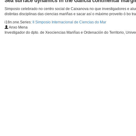
Sea surface dynamics in the Galicia continental margin
Simposio celebrado no centro social de Caixanova no que investigadores e al
distintas disciplinas das ciencias mariñas e sacar así o máximo proveito ó bo tra
i18n.one.Series:
II Simposio Internacional de Ciencias do Mar
Anxo Mena
Investigador do dpto. de Xeociencias Mariñas e Ordenación do Territorio, Univ