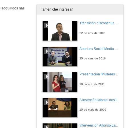
s adquiridos nas
Tamén che interesan
Quenda de preguntas
Transición discontinua de partículas de microgel termosensible
28 de abr. de 2009
22 de nov. de 2006
Climate change and finfish aquaculture: insights from zebrafish
Apertura Social Media Day 2016
28 de abr. de 2009
25 de xan. de 2016
Lenght-length and length-weight relationship, gonadosomatic index, and size at maturity of Trachurus trachurus (Carangidae) in the M'diq region (Mediterranean of Morocco)
Presentación 'Mulleres no software libre'
28 de abr. de 2009
19 de out. de 2011
Strong genetic differentiation of the Southern hake (Merluccius australis) across the species range
A inserción laboral dos licenciados en Ciencias do Mar: a carreira investigadora
28 de abr. de 2009
15 de maio de 2006
Composición en ácidos grasos poliinsaturados Omega-3 da merluza de Namibia e a súa relación coa saúde
Intervención Alfonso Lago Ferreiro
28 de abr. de 2009