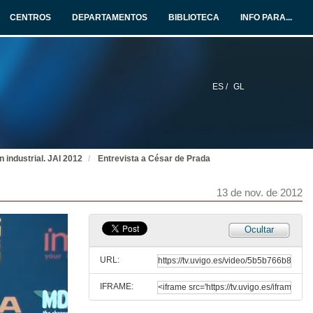
13 de nov. de 2012
CENTROS
DEPARTAMENTOS
BIBLIOTECA
INFO PARA...
25 anos de solucións software de Wonderware para a xestión de operacións en tempo real.
13 de nov. de 2012
ES /
GL
Entrevista a Patxi Arruabarrena
13 de nov. de 2012
 industrial. JAI 2012
Entrevista a César de Prada
Optimización no uso e consumo de auga e enerxia: Comunidade de regantes Pozos da Serretilla. Un exemplo de optimización no uso e consumo da "auga para comer" e de eficiencia enerxética
13 de nov. de 2012
13 de nov. de 2012
Entrevista a Antonio Malvido
Ocultar
13 de nov. de 2012
URL:
IFRAME:
A automática na universidade española