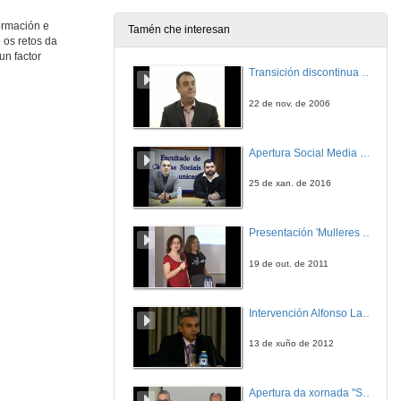
13 de nov. de 2012
ormación e
Tamén che interesan
 os retos da
Big Data na Automatización Industrial: escenarios de uso.
un factor
Transición discontinua de partículas de microgel termosensible
13 de nov. de 2012
22 de nov. de 2006
Entrevista a Antonio Soto
Apertura Social Media Day 2016
13 de nov. de 2012
25 de xan. de 2016
Aplicaciones de visión artificial para sistemas de inspección ferroviaria
Presentación 'Mulleres no software libre'
15 de nov. de 2012
19 de out. de 2011
Entrevista a Ricardo Samaniego
Intervención Alfonso Lago Ferreiro
15 de nov. de 2012
13 de xuño de 2012
eXtended Automation, TwinCAT3
Apertura da xornada "Smart-Energy, Smart-City"
15 de nov. de 2012