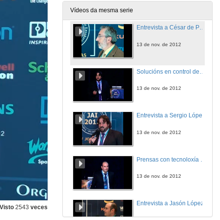
13 de nov. de 2012
Vídeos da mesma serie
Entrevista a César de Prada
13 de nov. de 2012
Solucións en control de movemento para fabricantes de maquinaria.
13 de nov. de 2012
Entrevista a Sergio López
13 de nov. de 2012
Prensas con tecnoloxía servo: Eficiencia, alta Productividad e Flexibilidade.
13 de nov. de 2012
Entrevista a Jasón López
Visto
2543
veces