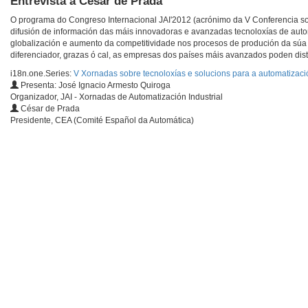
Entrevista a César de Prada
O programa do Congreso Internacional JAI'2012 (acrónimo da V Conferencia sob
difusión de información das máis innovadoras e avanzadas tecnoloxías de autom
globalización e aumento da competitividade nos procesos de produción da súa e
diferenciador, grazas ó cal, as empresas dos países máis avanzados poden disti
i18n.one.Series:
V Xornadas sobre tecnoloxías e solucions para a automatizació
Presenta: José Ignacio Armesto Quiroga
Organizador, JAI - Xornadas de Automatización Industrial
César de Prada
Presidente, CEA (Comité Español da Automática)