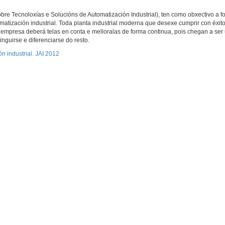
re Tecnoloxías e Solucións de Automatización Industrial), ten como obxectivo a f
atización industrial. Toda planta industrial moderna que desexe cumprir con éxito
mpresa deberá telas en conta e melloralas de forma continua, pois chegan a ser 
nguirse e diferenciarse do resto.
n industrial. JAI 2012