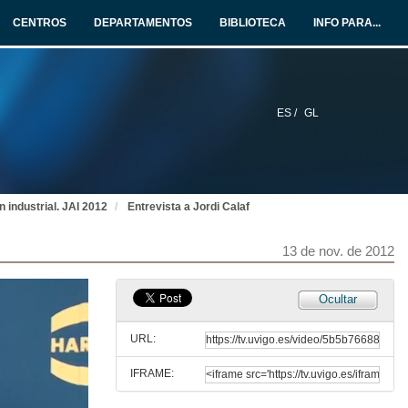
12 de nov. de 2012
CENTROS
DEPARTAMENTOS
BIBLIOTECA
INFO PARA...
Sistemas de información e xestión para a industria
12 de nov. de 2012
ES /
GL
Entrevista a José Manuel Pozo
12 de nov. de 2012
 industrial. JAI 2012
Entrevista a Jordi Calaf
Easy Automation
13 de nov. de 2012
13 de nov. de 2012
Entrevista a Gerardo Merino
Ocultar
13 de nov. de 2012
URL:
IFRAME:
Automation change management: ¿cómo xestionar os backups e as modificacións realizadas nos sistemas de automatización e control (CNC, Robot, HMI, SCADA, PCs)