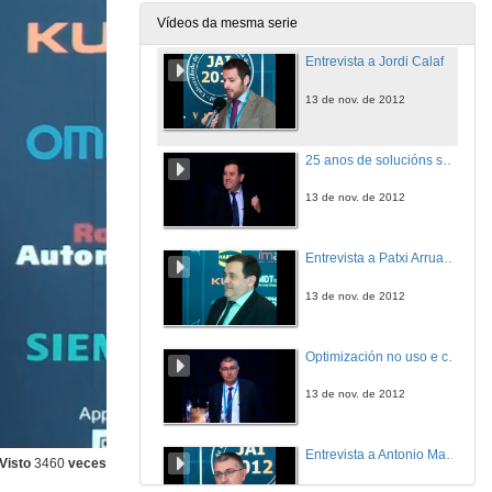
13 de nov. de 2012
Vídeos da mesma serie
Entrevista a Jordi Calaf
13 de nov. de 2012
25 anos de solucións software de Wonderware para a xestión de operacións en tempo real.
13 de nov. de 2012
Entrevista a Patxi Arruabarrena
13 de nov. de 2012
Optimización no uso e consumo de auga e enerxia: Comunidade de regantes Pozos da Serretilla. Un exemplo de optimización no uso e consumo da "auga para comer" e de eficiencia enerxética
13 de nov. de 2012
Entrevista a Antonio Malvido
Visto
3460
veces