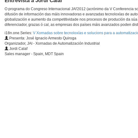
Entrevista a Jordi Calaf
O programa do Congreso Internacional JAI'2012 (acrónimo da V Conferencia sob
difusión de información das máis innovadoras e avanzadas tecnoloxías de autom
globalización e aumento da competitividade nos procesos de produción da súa e
diferenciador, grazas ó cal, as empresas dos países máis avanzados poden disti
i18n.one.Series:
V Xornadas sobre tecnoloxías e solucions para a automatizació
Presenta: José Ignacio Armesto Quiroga
Organizador, JAI - Xornadas de Automatización Industrial
Jordi Calaf
Sales manager - Spain, MDT Spain