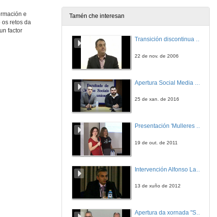
13 de nov. de 2012
ormación e
Tamén che interesan
 os retos da
A automática na universidade española
un factor
Transición discontinua de partículas de microgel termosensible
13 de nov. de 2012
22 de nov. de 2006
Entrevista a César de Prada
Apertura Social Media Day 2016
13 de nov. de 2012
25 de xan. de 2016
Solucións en control de movemento para fabricantes de maquinaria.
Presentación 'Mulleres no software libre'
13 de nov. de 2012
19 de out. de 2011
Entrevista a Sergio López
Intervención Alfonso Lago Ferreiro
13 de nov. de 2012
13 de xuño de 2012
Prensas con tecnoloxía servo: Eficiencia, alta Productividad e Flexibilidade.
Apertura da xornada "Smart-Energy, Smart-City"
13 de nov. de 2012