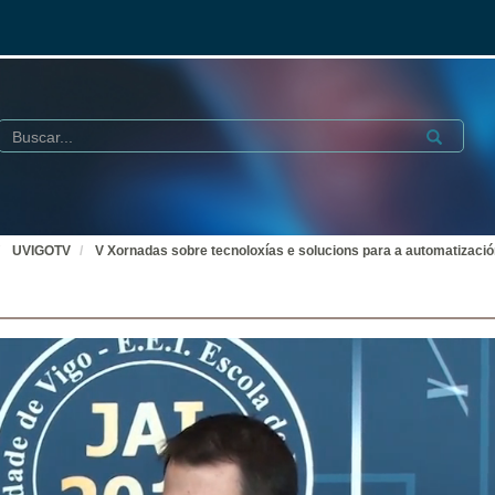
Buscar
Submit
UVIGOTV
V Xornadas sobre tecnoloxías e solucions para a automatización