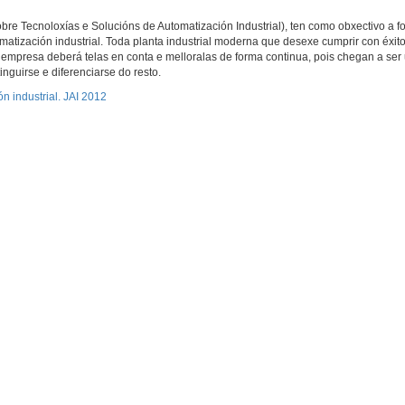
re Tecnoloxías e Solucións de Automatización Industrial), ten como obxectivo a f
atización industrial. Toda planta industrial moderna que desexe cumprir con éxito
mpresa deberá telas en conta e melloralas de forma continua, pois chegan a ser 
nguirse e diferenciarse do resto.
n industrial. JAI 2012