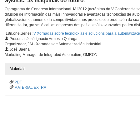
Sysmac: as máquinas do futuro.
O programa do Congreso Internacional JAI'2012 (acrónimo da V Conferencia sob
difusión de información das máis innovadoras e avanzadas tecnoloxías de autom
globalización e aumento da competitividade nos procesos de produción da súa e
diferenciador, grazas ó cal, as empresas dos países máis avanzados poden disti
i18n.one.Series:
V Xornadas sobre tecnoloxías e solucions para a automatizació
Presenta: José Ignacio Armesto Quiroga
Organizador, JAI - Xornadas de Automatización Industrial
José Baena
Marketing Manager de Integrated Automation, OMRON
Materiais
PDF
MATERIAL EXTRA