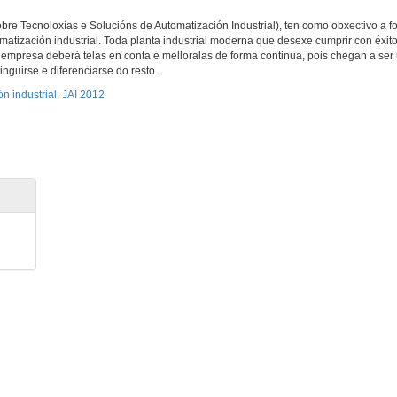
re Tecnoloxías e Solucións de Automatización Industrial), ten como obxectivo a f
atización industrial. Toda planta industrial moderna que desexe cumprir con éxito
mpresa deberá telas en conta e melloralas de forma continua, pois chegan a ser 
nguirse e diferenciarse do resto.
n industrial. JAI 2012