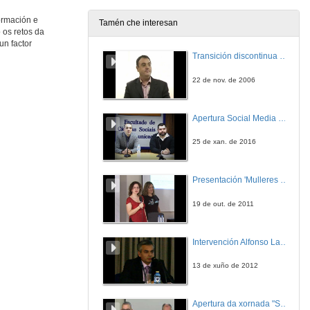
ormación e
Tamén che interesan
 os retos da
un factor
Transición discontinua de partículas de microgel termosensible
22 de nov. de 2006
Apertura Social Media Day 2016
25 de xan. de 2016
Presentación 'Mulleres no software libre'
19 de out. de 2011
Intervención Alfonso Lago Ferreiro
13 de xuño de 2012
Apertura da xornada "Smart-Energy, Smart-City"