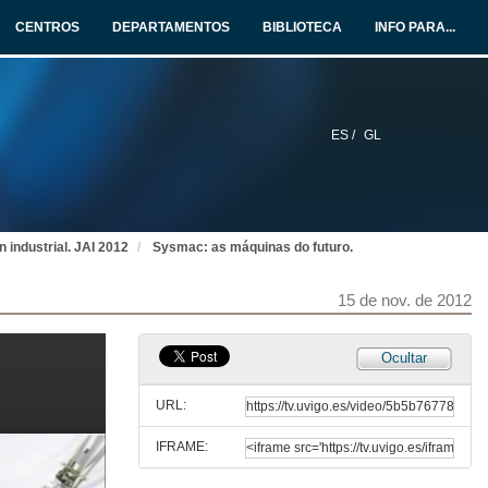
CENTROS
DEPARTAMENTOS
BIBLIOTECA
INFO PARA...
15 de nov. de 2012
Presentación Stefan Hoppe
15 de nov. de 2012
ES /
GL
OPC-UA: Fluxo seguro e fiable de datos e información dende os sistemas de control ata os sistemas MES/ERP-IT da empresa
15 de nov. de 2012
 industrial. JAI 2012
Sysmac: as máquinas do futuro.
Presentación de Stefan Hoppe
15 de nov. de 2012
15 de nov. de 2012
Ocultar
OPC-UA: Flujo seguro y fiable de datos e información desde los sistemas de control hasta los sistemas MES/ERP-IT de la empresa
URL:
15 de nov. de 2012
IFRAME:
Entrevista a Stefan Hoppe