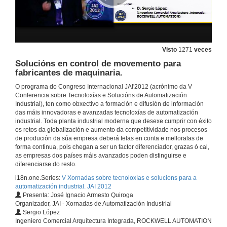
13 de nov. de 2012
Automation change management: ¿cómo xestionar os backups e as modificacións realizadas nos sistemas de automatización e control (CNC, Robot, HMI, SCADA, PCs)
Visto
1271
veces
13 de nov. de 2012
Solucións en control de movemento para
fabricantes de maquinaria.
O programa do Congreso Internacional JAI'2012 (acrónimo da V
Entrevista a Jordi Calaf
Conferencia sobre Tecnoloxías e Solucións de Automatización
Industrial), ten como obxectivo a formación e difusión de información
13 de nov. de 2012
das máis innovadoras e avanzadas tecnoloxías de automatización
industrial. Toda planta industrial moderna que desexe cumprir con éxito
os retos da globalización e aumento da competitividade nos procesos
25 anos de solucións software de Wonderware para a xestión de operacións en tempo real.
de produción da súa empresa deberá telas en conta e melloralas de
forma continua, pois chegan a ser un factor diferenciador, grazas ó cal,
13 de nov. de 2012
as empresas dos países máis avanzados poden distinguirse e
diferenciarse do resto.
i18n.one.Series:
V Xornadas sobre tecnoloxías e solucions para a
Entrevista a Patxi Arruabarrena
automatización industrial. JAI 2012
Presenta: José Ignacio Armesto Quiroga
13 de nov. de 2012
Organizador, JAI - Xornadas de Automatización Industrial
Sergio López
Ingeniero Comercial Arquitectura Integrada, ROCKWELL AUTOMATION
Optimización no uso e consumo de auga e enerxia: Comunidade de regantes Pozos da Serretilla. Un exemplo de optimización no uso e consumo da "auga para comer" e de eficiencia enerxética