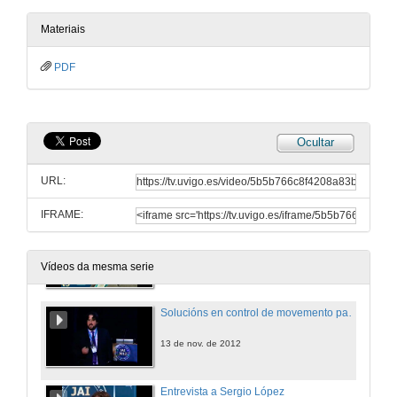
13 de nov. de 2012
Materiais
PDF
Entrevista a Antonio Malvido
13 de nov. de 2012
Ocultar
A automática na universidade española
URL:
13 de nov. de 2012
IFRAME:
Entrevista a César de Prada
13 de nov. de 2012
Vídeos da mesma serie
Solucións en control de movemento para fabricantes de maquinaria.
13 de nov. de 2012
Entrevista a Sergio López