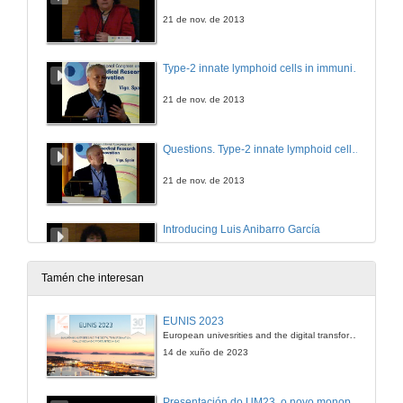
21 de nov. de 2013
Type-2 innate lymphoid cells in immunity and disease
21 de nov. de 2013
Questions. Type-2 innate lymphoid cells in immunity and disease
21 de nov. de 2013
Introducing Luis Anibarro García
21 de nov. de 2013
Tamén che interesan
Latent Tuberculosis Infection
EUNIS 2023
European univesrities and the digital transformation: challenges and opportunities ahead
21 de nov. de 2013
14 de xuño de 2023
Questions. Latent Tuberculosis Infection
Presentación do UM23, o novo monopraza de UVigo Motorsport