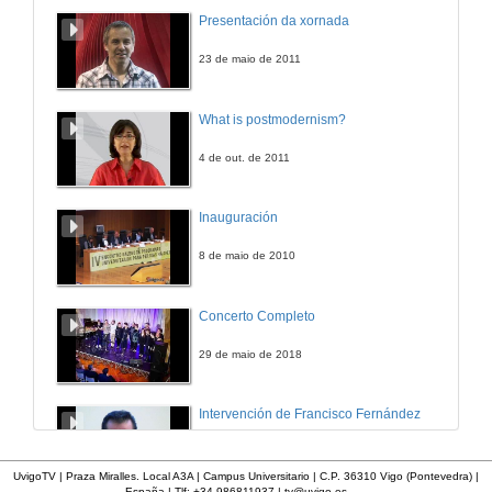
Presentación de Javier Francisco Caprarelli
Presentación da xornada
5 de abr. de 2013
23 de maio de 2011
Aplicación de difusión patrimonial para dispositivos móviles
What is postmodernism?
5 de abr. de 2013
4 de out. de 2011
Presentación de Martín López Nores
Inauguración
5 de abr. de 2013
8 de maio de 2010
Realidade aumentada e Historia. Proxecto Reenact.
Concerto Completo
5 de abr. de 2013
29 de maio de 2018
Pero vale a pena aumentar a realidade? O diálogo entre as novas tecnoloxías e o patrimonio cultura
Intervención de Francisco Fernández
5 de abr. de 2013
12 de nov. de 2009
UvigoTV | Praza Miralles. Local A3A | Campus Universitario | C.P. 36310 Vigo (Pontevedra) |
España | Tlf: +34 986811937 |
tv@uvigo.es