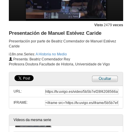
A protección e transferencia do coñecemento en ciencias humanas
4 de abr. de 2013
Visto
2479
veces
A protección e transferencia do coñecemento en ciencias humanas.Turno de preguntas
Presentación de Manuel Estévez Caride
4 de abr. de 2013
Presentación por parte de Beatriz Comendador de Manuel Estévez
Caride
i18n.one.Series:
A Historia no Medio
Presentación de Xosé Teiga
Presenta: Beatriz Comendador Rey
Profesora Doutora Facultade de Historia, Universidade de Vigo
4 de abr. de 2013
Ocultar
Comunic-acción
URL:
4 de abr. de 2013
IFRAME:
Mesa redonda: 3, 2, 1, Impacto: a incorporación das novas tecnoloxías non ámbito das Humanidades
4 de abr. de 2013
Vídeos da mesma serie