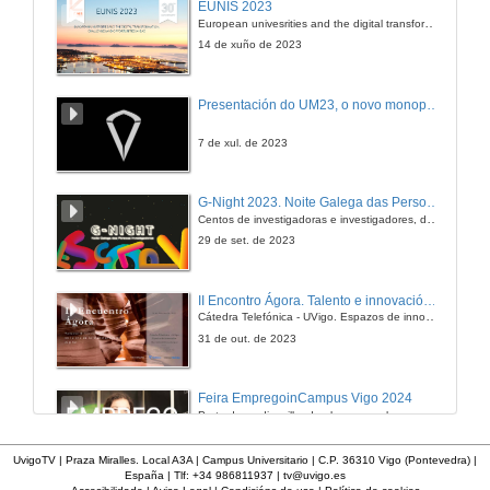
EUNIS 2023
European univesrities and the digital transformation: challenges and opportunities ahead
14 de xuño de 2023
Presentación do UM23, o novo monopraza de UVigo Motorsport
7 de xul. de 2023
G-Night 2023. Noite Galega das Persoas Investigadoras. Conciencias creativas
Centos de investigadoras e investigadores, decenas de actividades e sete cidades
29 de set. de 2023
II Encontro Ágora. Talento e innovación na era da transformación dixital
Cátedra Telefónica - UVigo. Espazos de innovación
31 de out. de 2023
Feira EmpregoinCampus Vigo 2024
Preto de medio millar de alumnas e alumnos buscan coñecer máis de preto as oportunidades que lles achegan as arredor de medio cento de empresas que participan na edición viguesa da feira. Xunto coa visita aos stands, durante a feria desenvólvense varias actividades complementarias, como obradoiros, conversas, mesas redondas ou o pasaporte de empregabilidade, un espazo no que poderán recibir asesoramento sobre o seu CV.
29 de feb. de 2024
UvigoTV | Praza Miralles. Local A3A | Campus Universitario | C.P. 36310 Vigo (Pontevedra) |
España | Tlf: +34 986811937 |
tv@uvigo.es