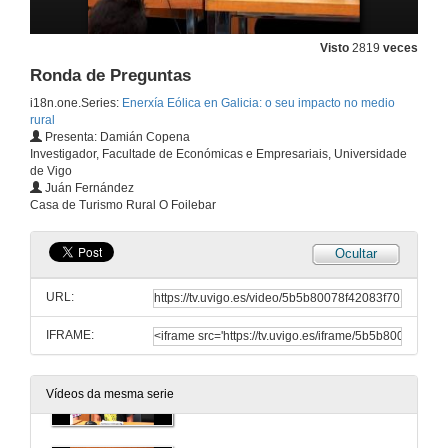
Presentacion Conferencias Francesca Marín García e Xavier Agut Mompel e Anna Climent i Montllor
20 de xul. de 2011
Visto
2819
veces
Ronda de Preguntas
Conflitividade social no proxecto eólico de Hort de Sant Joan
i18n.one.Series:
Enerxía Eólica en Galicia: o seu impacto no medio
rural
20 de xul. de 2011
Presenta: Damián Copena
Investigador, Facultade de Económicas e Empresariais, Universidade
de Vigo
Virtudes y defectos de la energía eólica. El caso valenciano
Juán Fernández
Casa de Turismo Rural O Foilebar
20 de xul. de 2011
Ocultar
Ronda de Preguntas
URL:
20 de xul. de 2011
IFRAME:
Presentacion Conferencia Juán Fernández
Vídeos da mesma serie
20 de xul. de 2011