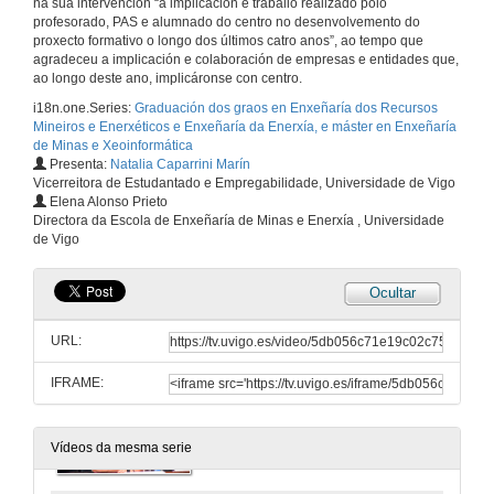
na súa intervención “a implicación e traballo realizado polo
Graduación do grao en Enxeñería dos Recursos Mineiros e Enerxéticos, Enxeñería da Enerxía, e máster en Enxeñería de Minas e Xeoinformática
profesorado, PAS e alumnado do centro no desenvolvemento do
Acto Completo
proxecto formativo o longo dos últimos catro anos”, ao tempo que
28 de xuño de 2019
agradeceu a implicación e colaboración de empresas e entidades que,
ao longo deste ano, implicáronse con centro.
i18n.one.Series:
Graduación dos graos en Enxeñaría dos Recursos
Presentación e benvida ó acto
Mineiros e Enerxéticos e Enxeñaría da Enerxía, e máster en Enxeñaría
de Minas e Xeoinformática
28 de xuño de 2019
Presenta:
Natalia Caparrini Marín
Vicerreitora de Estudantado e Empregabilidade, Universidade de Vigo
Elena Alonso Prieto
Clase Magistral de Patricia Durany Fernández
Directora da Escola de Enxeñaría de Minas e Enerxía , Universidade
Compliance & systems manager en Viridor
de Vigo
28 de xuño de 2019
Ocultar
Video promocional da Escola de Minas e Enerxía
URL:
28 de xuño de 2019
IFRAME:
Intervención de Elena Alonso, directora da Escola de Enxeñaría de Minas e Enerxía
28 de xuño de 2019
Vídeos da mesma serie