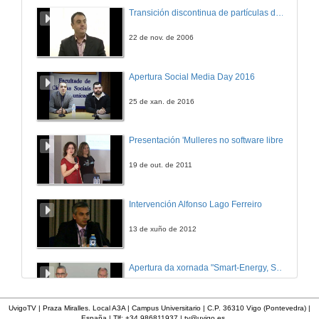
Entrega de diplomas ós alumnos do grao en Enxeñería dos Recursos Mineiros e Enerxéticos e Enxeñería da Enerxía
Transición discontinua de partículas de microgel termosensible
28 de xuño de 2019
22 de nov. de 2006
Intervención de Carlos Martínez Torres, padriño da IV promoción do Máster Universitario en Enxeñería de Minas
Apertura Social Media Day 2016
28 de xuño de 2019
25 de xan. de 2016
Entrega de obsequios e orla dos alumnos do máster
Presentación 'Mulleres no software libre'
28 de xuño de 2019
19 de out. de 2011
Video dos alumnos do máster
Intervención Alfonso Lago Ferreiro
28 de xuño de 2019
13 de xuño de 2012
Entrega de diplomas ós alumnos de máster en Enxeñería de Minas e Xeoinformática
Apertura da xornada "Smart-Energy, Smart-City"
28 de xuño de 2019
28 de out. de 2015
UvigoTV | Praza Miralles. Local A3A | Campus Universitario | C.P. 36310 Vigo (Pontevedra) |
España | Tlf: +34 986811937 |
tv@uvigo.es