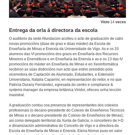
Visto
14
veces
Entrega da orla á directora da escola
O auditorio da sede Afundacion acolleu o acto de graduación de catro
novas promocións (dúas de grao e dúas máster) da Escola de
Enxeñaría de Minas e Enerxía da Universidade de Vigo. As e os 33
alumnos das VI promocións dos graos en Enxeñaría dos Recursos
Mineiros e Enerxéticos e en Enxeñaría da Enerxía e as e os 13 das IV
promocións do máster en Enxeñaría de Minas e en Xeoinformática
recibiron as súas distincións nun acto que estivo presidido pola
vicerreitora de Captación de Alumnado, Estudantes, e Extensión
Universitaria, Natalia Caparrini, en representación do reitor, e no que
Patricia Durany Fernández, egresada do centro e compliance &
systems manager da empresa británica Viridor, ofreceu unha lección
maxistral.
A graduación contou coa presenza de representantes dos colexios
profesionais (o decano-presidente do Colexio de Enxeñeiros Técnicos
de Minas e o decano-presidente do Colexio de Enxeñeiros de Minas);
así como delegado territorial da Xunta de Galicia; o concelleiro de I+D
e dinamización administrativa do Concello de Vigo e a directora da
Escola de Enxeñaría de Minas e Enerxía. Elena Alonso puxo en valor