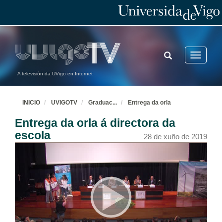
TOGGLE
Toggle
SEARCH
navigatio
A televisión da UVigo en Internet
INICIO
UVIGOTV
Graduac
...
Entrega da orla
Entrega da orla á directora da
escola
28 de xuño de 2019