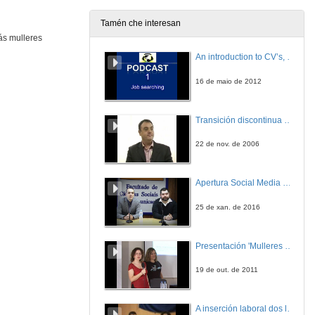
23 de xuño de 2021
Tamén che interesan
ás mulleres
Do you want to be a STEAM woman? Mining and Energy Engineering
An introduction to CV’s, letters, and job searching
23 de xuño de 2021
16 de maio de 2012
Fátima González Fernández
Queres ser unha muller STEAM? Escola de Enxeñaría de Minas e Enerxía
Transición discontinua de partículas de microgel termosensible
23 de xuño de 2021
22 de nov. de 2006
Fátima González Fernández (English subtitles)
Apertura Social Media Day 2016
23 de xuño de 2021
25 de xan. de 2016
Nuria Antonio Fontán
Queres ser unha muller STEAM? Escola de Enxeñaría de Minas e Enerxía
Presentación 'Mulleres no software libre'
23 de xuño de 2021
19 de out. de 2011
Nuria Antonio Fontán (English subtitles)
A inserción laboral dos licenciados en Ciencias do Mar: a carreira investigadora
23 de xuño de 2021