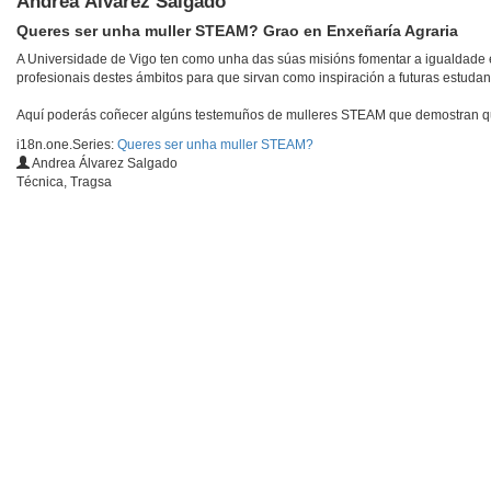
Andrea Álvarez Salgado
Queres ser unha muller STEAM? Grao en Enxeñaría Agraria
A Universidade de Vigo ten como unha das súas misións fomentar a igualdade en
profesionais destes ámbitos para que sirvan como inspiración a futuras estudan
Aquí poderás coñecer algúns testemuños de mulleres STEAM que demostran que 
i18n.one.Series:
Queres ser unha muller STEAM?
Andrea Álvarez Salgado
Técnica, Tragsa