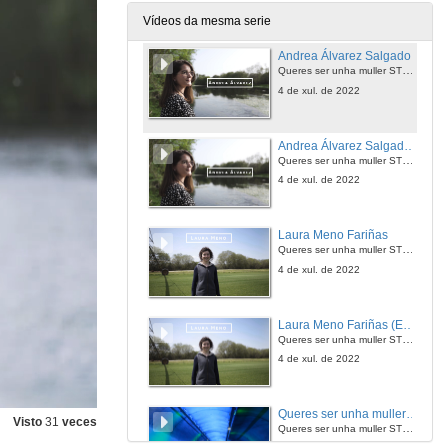
4 de xul. de 2022
Vídeos da mesma serie
Andrea Álvarez Salgado
Queres ser unha muller STEAM? Grao en Enxeñaría Agraria
4 de xul. de 2022
Andrea Álvarez Salgado (English subtitles)
Queres ser unha muller STEAM? Grao en Enxeñaría Agraria
4 de xul. de 2022
Laura Meno Fariñas
Queres ser unha muller STEAM? Grao en Enxeñaría Agraria
4 de xul. de 2022
Laura Meno Fariñas (English subtitles)
Queres ser unha muller STEAM? Grao en Enxeñaría Agraria
4 de xul. de 2022
Queres ser unha muller STEAM? Escola de Enxeñaría de Minas e Enerxía
Visto
31
veces
Queres ser unha muller STEAM?