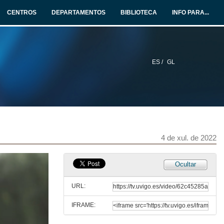
4 de xul. de 2022
CENTROS
DEPARTAMENTOS
BIBLIOTECA
INFO PARA...
Do you want to be a STEAM woman? Agricultural Engineering
4 de xul. de 2022
ES /
GL
María Fernández González
Queres ser unha muller STEAM? Grao en Enxeñaría Agraria
4 de xul. de 2022
María Fernández González (English subtitles)
Queres ser unha muller STEAM? Grao en Enxeñaría Agraria
4 de xul. de 2022
4 de xul. de 2022
Laura Vázquez Loureda
Ocultar
Queres ser unha muller STEAM? Grao en Enxeñaría Agraria
4 de xul. de 2022
URL:
IFRAME:
Laura Vázquez Loureda (English subtitles)
Queres ser unha muller STEAM? Grao en Enxeñaría Agraria