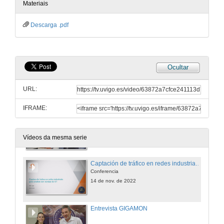
14 de nov. de 2022
Materiais
Descarga .pdf
Entrevista HMS 2
14 de nov. de 2022
Ocultar
Entendiendo el zero trust para entornos OT
Conferencia
URL:
14 de nov. de 2022
IFRAME:
Entrevista FORTINET
14 de nov. de 2022
Vídeos da mesma serie
Captación de tráfico en redes industriais para análise con sondas OT
Conferencia
14 de nov. de 2022
Entrevista GIGAMON