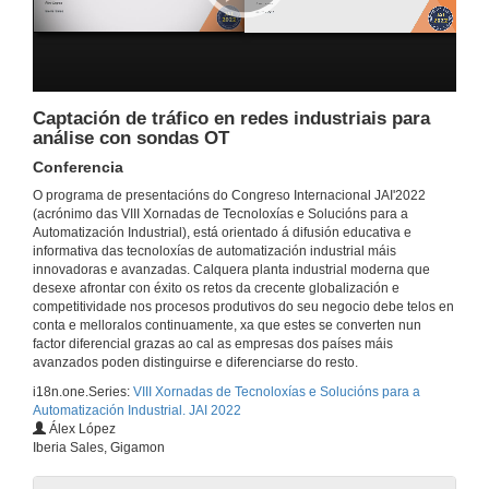
14 de nov. de 2022
Entrevista GRUPO COPO
14 de nov. de 2022
Captación de tráfico en redes industriais para
análise con sondas OT
OPC UA: Commitment by leading IoT vendors and base of The Global Production Language
Conferencia
Conference
O programa de presentacións do Congreso Internacional JAI'2022
14 de nov. de 2022
(acrónimo das VIII Xornadas de Tecnoloxías e Solucións para a
Automatización Industrial), está orientado á difusión educativa e
informativa das tecnoloxías de automatización industrial máis
Entrevista OPC Foundation
innovadoras e avanzadas. Calquera planta industrial moderna que
desexe afrontar con éxito os retos da crecente globalización e
14 de nov. de 2022
competitividade nos procesos produtivos do seu negocio debe telos en
conta e melloralos continuamente, xa que estes se converten nun
factor diferencial grazas ao cal as empresas dos países máis
La monitorización de máquinas fácil, segura y efectiva
avanzados poden distinguirse e diferenciarse do resto.
Conferencia
i18n.one.Series:
VIII Xornadas de Tecnoloxías e Solucións para a
14 de nov. de 2022
Automatización Industrial. JAI 2022
Álex López
Iberia Sales, Gigamon
Entrevista HMS 1