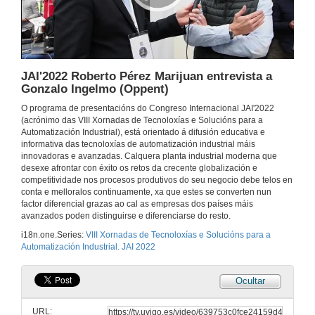
JAI'2022 Roberto Pérez Marijuan entrevista a Santiago Esparis (UVigo SpaceLab)
14 de nov. de 2022
JAI'2022 Roberto Pérez Marijuan entrevista a
Gonzalo Ingelmo (Oppent)
JAI'2022 Roberto Pérez Marijuan entrevista a Julia Atsu (PAL Robotics)
O programa de presentacións do Congreso Internacional JAI'2022
(acrónimo das VIII Xornadas de Tecnoloxías e Solucións para a
14 de nov. de 2022
Automatización Industrial), está orientado á difusión educativa e
informativa das tecnoloxías de automatización industrial máis
innovadoras e avanzadas. Calquera planta industrial moderna que
JAI'2022 Roberto Pérez Marijuan entrevista a Nao (Alisys)
desexe afrontar con éxito os retos da crecente globalización e
competitividade nos procesos produtivos do seu negocio debe telos en
14 de nov. de 2022
conta e melloralos continuamente, xa que estes se converten nun
factor diferencial grazas ao cal as empresas dos países máis
avanzados poden distinguirse e diferenciarse do resto.
JAI'2022 Roberto Pérez Marijuan entrevista a Jorgina Díaz (Alisys)
i18n.one.Series:
VIII Xornadas de Tecnoloxías e Solucións para a
Automatización Industrial. JAI 2022
14 de nov. de 2022
Ocultar
JAI'2022 Roberto Pérez Marijuan entrevista a Spot Enterprise (Alisys)
URL:
14 de nov. de 2022