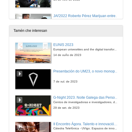
JAI'2022 Roberto Pérez Marijuan entrevista a Miguel López y Pedro Sanjuán (BFA)
14 de nov. de 2022
Tamén che interesan
JAI'2022 Roberto Pérez Marijuan entrevista a Josep Albors (ESET)
EUNIS 2023
European univesrities and the digital transformation: challenges and opportunities ahead
14 de nov. de 2022
14 de xuño de 2023
JAI'2022 Roberto Pérez Marijuan entrevista a Alexandre Martín-Mestres (Grupo DGH)
Presentación do UM23, o novo monopraza de UVigo Motorsport
14 de nov. de 2022
7 de xul. de 2023
Infraestruturas críticas: sistema de vixilancia e control de activos IT/OT e técnicas de ciberseguridade
G-Night 2023. Noite Galega das Persoas Investigadoras. Conciencias creativas
Conferencia
Centos de investigadoras e investigadores, decenas de actividades e sete cidades
14 de nov. de 2022
29 de set. de 2023
Entrevista Canal de Isabel II
II Encontro Ágora. Talento e innovación na era da transformación dixital
Cátedra Telefónica - UVigo. Espazos de innovación
14 de nov. de 2022