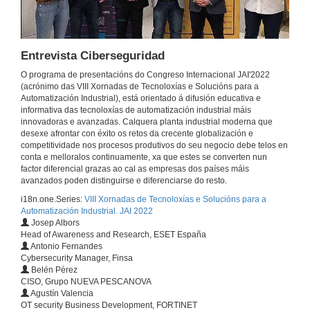
14 de nov. de 2022
Entrevista FORTINET
Entrevista Ciberseguridad
14 de nov. de 2022
O programa de presentacións do Congreso Internacional JAI'2022
(acrónimo das VIII Xornadas de Tecnoloxías e Solucións para a
Automatización Industrial), está orientado á difusión educativa e
Captación de tráfico en redes industriais para análise con sondas OT
informativa das tecnoloxías de automatización industrial máis
Conferencia
innovadoras e avanzadas. Calquera planta industrial moderna que
14 de nov. de 2022
desexe afrontar con éxito os retos da crecente globalización e
competitividade nos procesos produtivos do seu negocio debe telos en
conta e melloralos continuamente, xa que estes se converten nun
Entrevista GIGAMON
factor diferencial grazas ao cal as empresas dos países máis
avanzados poden distinguirse e diferenciarse do resto.
14 de nov. de 2022
i18n.one.Series:
VIII Xornadas de Tecnoloxías e Solucións para a
Automatización Industrial. JAI 2022
Josep Albors
Servosistemas de baixa tensión en robótica móbil
Head of Awareness and Research, ESET España
Conferencia
Antonio Fernandes
14 de nov. de 2022
Cybersecurity Manager, Finsa
Belén Pérez
CISO, Grupo NUEVA PESCANOVA
Entrevista INFRANOR 1
Agustín Valencia
OT security Business Development, FORTINET