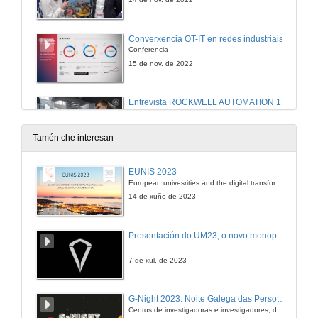
Converxencia OT-IT en redes industriais
Conferencia
15 de nov. de 2022
Entrevista ROCKWELL AUTOMATION 1
15 de nov. de 2022
Tamén che interesan
Entrevista ROCKWELL AUTOMATION 2
EUNIS 2023
European univesrities and the digital transformation: challenges and opportunities ahead
15 de nov. de 2022
14 de xuño de 2023
Trazabilidade intelixente para unha cadea de valor viable e sostible
Presentación do UM23, o novo monopraza de UVigo Motorsport
Conferencia
15 de nov. de 2022
7 de xul. de 2023
Entrevista SICK
G-Night 2023. Noite Galega das Persoas Investigadoras. Conciencias creativas
Centos de investigadoras e investigadores, decenas de actividades e sete cidades
15 de nov. de 2022