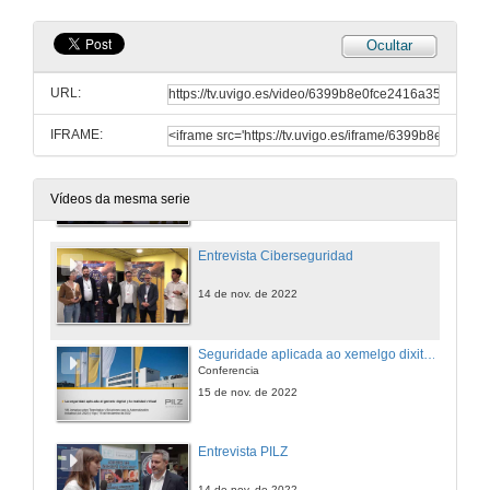
14 de nov. de 2022
Ocultar
Entrevista INFRANOR 2
URL:
14 de nov. de 2022
IFRAME:
Mesa redonda Ciberseguridad
ESET / FORTINET
14 de nov. de 2022
Vídeos da mesma serie
Entrevista Ciberseguridad
14 de nov. de 2022
Seguridade aplicada ao xemelgo dixital e á realidade virtual
Conferencia
15 de nov. de 2022
Entrevista PILZ
14 de nov. de 2022