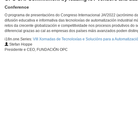
Conference
O programa de presentacións do Congreso Internacional JAI'2022 (acrónimo das 
difusión educativa e informativa das tecnoloxías de automatización industrial 
retos da crecente globalización e competitividade nos procesos produtivos do 
diferencial grazas ao cal as empresas dos países máis avanzados poden distingu
i18n.one.Series:
VIII Xornadas de Tecnoloxías e Solucións para a Automatización
Stefan Hoppe
Presidente e CEO, FUNDACIÓN OPC