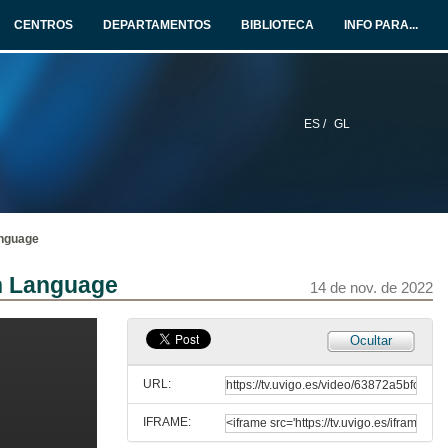
14 de nov. de 2022
CENTROS
DEPARTAMENTOS
BIBLIOTECA
INFO PARA...
Inspección aumentada mediante robots cuadrúpedos en la industria 4.0: experiencias y perspectivas
Conferencia
14 de nov. de 2022
ES /
GL
Entrevista ALISYS 1
14 de nov. de 2022
anguage
Entrevista ALISYS 2
n Language
14 de nov. de 2022
14 de nov. de 2022
Experiencia en dixitalización en GEC
Ocultar
Conferencia
14 de nov. de 2022
URL:
IFRAME:
Entrevista GRUPO COPO