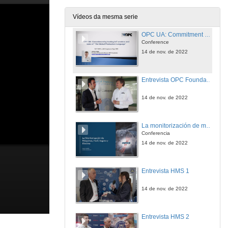
14 de nov. de 2022
Vídeos da mesma serie
OPC UA: Commitment by leading IoT vendors and base of The Global Production Language
Conference
14 de nov. de 2022
Entrevista OPC Foundation
14 de nov. de 2022
La monitorización de máquinas fácil, segura y efectiva
Conferencia
14 de nov. de 2022
Entrevista HMS 1
14 de nov. de 2022
Entrevista HMS 2