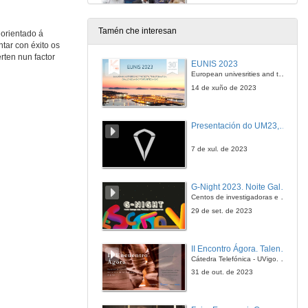
14 de nov. de 2022
Tamén che interesan
 orientado á
tar con éxito os
Entendiendo el zero trust para entornos OT
rten nun factor
Conferencia
EUNIS 2023
14 de nov. de 2022
European univesrities and the digital transformation: challenges and opportunities ahead
14 de xuño de 2023
Entrevista FORTINET
Presentación do UM23, o novo monopraza de UVigo Motorsport
14 de nov. de 2022
7 de xul. de 2023
Captación de tráfico en redes industriais para análise con sondas OT
Conferencia
G-Night 2023. Noite Galega das Persoas Investigadoras. Conciencias creativas
14 de nov. de 2022
Centos de investigadoras e investigadores, decenas de actividades e sete cidades
29 de set. de 2023
Entrevista GIGAMON
II Encontro Ágora. Talento e innovación na era da transformación dixital
14 de nov. de 2022
Cátedra Telefónica - UVigo. Espazos de innovación
31 de out. de 2023
Servosistemas de baixa tensión en robótica móbil
Conferencia