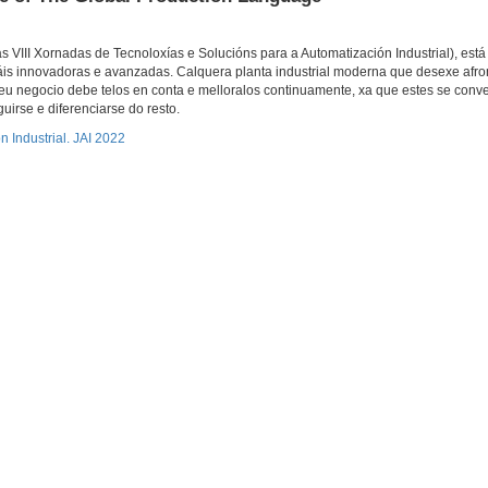
VIII Xornadas de Tecnoloxías e Solucións para a Automatización Industrial), está
máis innovadoras e avanzadas. Calquera planta industrial moderna que desexe afron
seu negocio debe telos en conta e melloralos continuamente, xa que estes se conve
irse e diferenciarse do resto.
 Industrial. JAI 2022