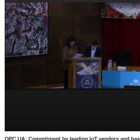
OPC UA: Commitment by leading IoT vendors and bas