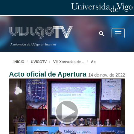
TOGGLE
Toggle
SEARCH
navigatio
A televisión da UVigo en Internet
INICIO
UVIGOTV
VIII Xornadas de
...
Ac
Acto oficial de Apertura
14 de nov. de 2022