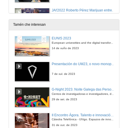
JAI'2022 Roberto Pérez Marijuan entrevista a Nao (Alisys)
14 de nov. de 2022
Tamén che interesan
JAI'2022 Roberto Pérez Marijuan entrevista a Jorgina Díaz (Alisys)
EUNIS 2023
European univesrities and the digital transformation: challenges and opportunities ahead
14 de nov. de 2022
14 de xuño de 2023
JAI'2022 Roberto Pérez Marijuan entrevista a Spot Enterprise (Alisys)
Presentación do UM23, o novo monopraza de UVigo Motorsport
14 de nov. de 2022
7 de xul. de 2023
JAI'2022 Roberto Pérez Marijuan entrevista a Edu (Project Droid)
G-Night 2023. Noite Galega das Persoas Investigadoras. Conciencias creativas
Centos de investigadoras e investigadores, decenas de actividades e sete cidades
14 de nov. de 2022
29 de set. de 2023
JAI'2022 Roberto Pérez Marijuan entrevista a Gonzalo Ingelmo (Oppent)
II Encontro Ágora. Talento e innovación na era da transformación dixital
Cátedra Telefónica - UVigo. Espazos de innovación
14 de nov. de 2022
31 de out. de 2023