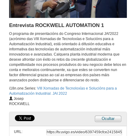
Entrevista INFRANOR 2
Entrevista ROCKWELL AUTOMATION 1
14 de nov. de 2022
O programa de presentacións do Congreso Internacional JAI'2022
(acrónimo das VIII Xornadas de Tecnoloxías e Solucións para a
Mesa redonda Ciberseguridad
Automatización Industrial), está orientado á difusión educativa e
ESET / FORTINET
informativa das tecnoloxías de automatización industrial máis
14 de nov. de 2022
innovadoras e avanzadas. Calquera planta industrial moderna que
desexe afrontar con éxito os retos da crecente globalización e
competitividade nos procesos produtivos do seu negocio debe telos en
Entrevista Ciberseguridad
conta e melloralos continuamente, xa que estes se converten nun
factor diferencial grazas ao cal as empresas dos países máis
14 de nov. de 2022
avanzados poden distinguirse e diferenciarse do resto.
i18n.one.Series:
VIII Xornadas de Tecnoloxías e Solucións para a
Automatización Industrial. JAI 2022
Seguridade aplicada ao xemelgo dixital e á realidade virtual
Josep
Conferencia
ROCKWELL
15 de nov. de 2022
Ocultar
Entrevista PILZ
URL:
14 de nov. de 2022