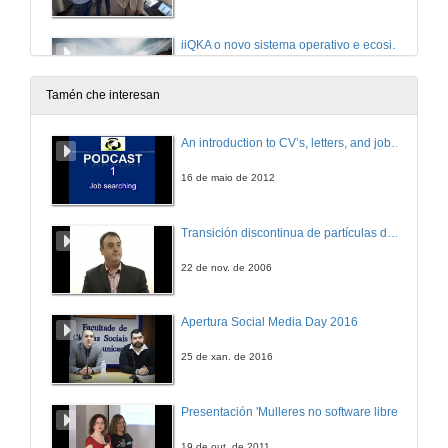
iiQKA o novo sistema operativo e ecosistema KUKA
Conferencia
15 de nov. de 2022
Tamén che interesan
Entrevista KUKA 1
An introduction to CV’s, letters, and job searching
15 de nov. de 2022
16 de maio de 2012
Entrevista KUKA 2
Transición discontinua de partículas de microgel termosensible
15 de nov. de 2022
22 de nov. de 2006
Desde a venda de produtos ata a servitización coa industria 5.0
Apertura Social Media Day 2016
Conferencia
15 de nov. de 2022
25 de xan. de 2016
Entrevista BONFIGLIOLI
Presentación 'Mulleres no software libre'
15 de nov. de 2022
19 de out. de 2011