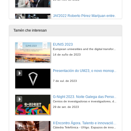
JAI'2022 Roberto Pérez Marijuan entrevista a Alexandre Martín-Mestres (Grupo DGH)
14 de nov. de 2022
Tamén che interesan
Infraestruturas críticas: sistema de vixilancia e control de activos IT/OT e técnicas de ciberseguridade
EUNIS 2023
Conferencia
European univesrities and the digital transformation: challenges and opportunities ahead
14 de nov. de 2022
14 de xuño de 2023
Entrevista Canal de Isabel II
Presentación do UM23, o novo monopraza de UVigo Motorsport
14 de nov. de 2022
7 de xul. de 2023
Inspección aumentada mediante robots cuadrúpedos en la industria 4.0: experiencias y perspectivas
G-Night 2023. Noite Galega das Persoas Investigadoras. Conciencias creativas
Conferencia
Centos de investigadoras e investigadores, decenas de actividades e sete cidades
14 de nov. de 2022
29 de set. de 2023
Entrevista ALISYS 1
II Encontro Ágora. Talento e innovación na era da transformación dixital
Cátedra Telefónica - UVigo. Espazos de innovación
14 de nov. de 2022