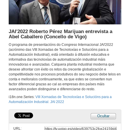
JAI'2022 Roberto Pérez Marijuan entrevista a Nao (Alisys)
14 de nov. de 2022
JAI'2022 Roberto Pérez Marijuan entrevista a
Abel Caballero (Concello de Vigo)
JAI'2022 Roberto Pérez Marijuan entrevista a Jorgina Díaz (Alisys)
O programa de presentacións do Congreso Internacional JAI'2022
(acrónimo das VIII Xornadas de Tecnoloxías e Solucións para a
14 de nov. de 2022
Automatización Industrial), está orientado á difusión educativa e
informativa das tecnoloxías de automatización industrial máis
innovadoras e avanzadas. Calquera planta industrial moderna que
JAI'2022 Roberto Pérez Marijuan entrevista a Spot Enterprise (Alisys)
desexe afrontar con éxito os retos da crecente globalización e
competitividade nos procesos produtivos do seu negocio debe telos en
14 de nov. de 2022
conta e melloralos continuamente, xa que estes se converten nun
factor diferencial grazas ao cal as empresas dos países máis
avanzados poden distinguirse e diferenciarse do resto.
JAI'2022 Roberto Pérez Marijuan entrevista a Edu (Project Droid)
i18n.one.Series:
VIII Xornadas de Tecnoloxías e Solucións para a
Automatización Industrial. JAI 2022
14 de nov. de 2022
Ocultar
JAI'2022 Roberto Pérez Marijuan entrevista a Gonzalo Ingelmo (Oppent)
URL:
14 de nov. de 2022