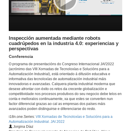
14 de nov. de 2022
JAI'2022 Roberto Pérez Marijuan entrevista a Abel Caballero (Concello de Vigo)
14 de nov. de 2022
Inspección aumentada mediante robots
cuadrúpedos en la industria 4.0: experiencias y
JAI'2022 Roberto Pérez Marijuan entrevista a Juan José Areal (Stellantis)
perspectivas
14 de nov. de 2022
Conferencia
O programa de presentacións do Congreso Internacional JAI'2022
(acrónimo das VIII Xornadas de Tecnoloxías e Solucións para a
JAI'2022 Roberto Pérez Marijuan entrevista a Miguel López y Pedro Sanjuán (BFA)
Automatización Industrial), está orientado á difusión educativa e
informativa das tecnoloxías de automatización industrial máis
14 de nov. de 2022
innovadoras e avanzadas. Calquera planta industrial moderna que
desexe afrontar con éxito os retos da crecente globalización e
competitividade nos procesos produtivos do seu negocio debe telos en
JAI'2022 Roberto Pérez Marijuan entrevista a Josep Albors (ESET)
conta e melloralos continuamente, xa que estes se converten nun
factor diferencial grazas ao cal as empresas dos países máis
14 de nov. de 2022
avanzados poden distinguirse e diferenciarse do resto.
i18n.one.Series:
VIII Xornadas de Tecnoloxías e Solucións para a
Automatización Industrial. JAI 2022
JAI'2022 Roberto Pérez Marijuan entrevista a Alexandre Martín-Mestres (Grupo DGH)
Jorgina Díaz