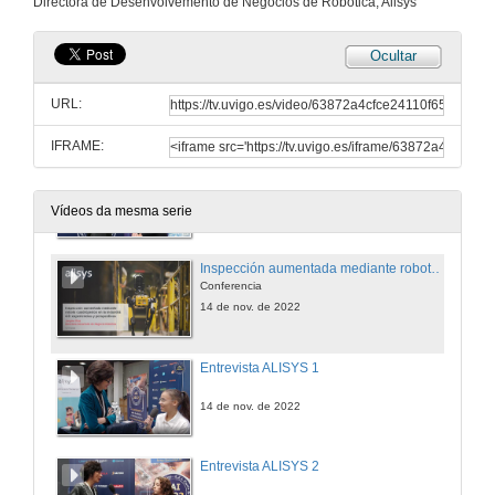
Directora de Desenvolvemento de Negocios de Robótica, Alisys
14 de nov. de 2022
Ocultar
Infraestruturas críticas: sistema de vixilancia e control de activos IT/OT e técnicas de ciberseguridade
Conferencia
URL:
14 de nov. de 2022
IFRAME:
Entrevista Canal de Isabel II
14 de nov. de 2022
Vídeos da mesma serie
Inspección aumentada mediante robots cuadrúpedos en la industria 4.0: experiencias y perspectivas
Conferencia
14 de nov. de 2022
Entrevista ALISYS 1
14 de nov. de 2022
Entrevista ALISYS 2