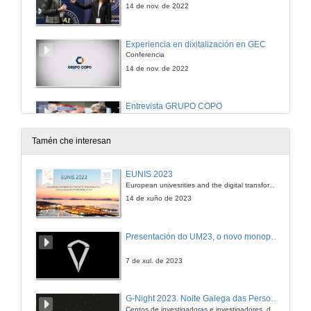
14 de nov. de 2022
Experiencia en dixitalización en GEC
Conferencia
14 de nov. de 2022
Entrevista GRUPO COPO
14 de nov. de 2022
Tamén che interesan
OPC UA: Commitment by leading IoT vendors and base of The Global Production Language
EUNIS 2023
Conference
European univesrities and the digital transformation: challenges and opportunities ahead
14 de nov. de 2022
14 de xuño de 2023
Entrevista OPC Foundation
Presentación do UM23, o novo monopraza de UVigo Motorsport
14 de nov. de 2022
7 de xul. de 2023
La monitorización de máquinas fácil, segura y efectiva
G-Night 2023. Noite Galega das Persoas Investigadoras. Conciencias creativas
Conferencia
Centos de investigadoras e investigadores, decenas de actividades e sete cidades