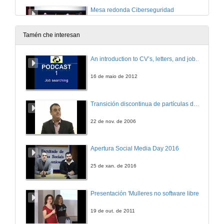
Mesa redonda Ciberseguridad
ESET / FORTINET
14 de nov. de 2022
Tamén che interesan
Entrevista Ciberseguridad
An introduction to CV’s, letters, and job searching
14 de nov. de 2022
16 de maio de 2012
Seguridade aplicada ao xemelgo dixital e á realidade virtual
Transición discontinua de partículas de microgel termosensible
Conferencia
15 de nov. de 2022
22 de nov. de 2006
Entrevista PILZ
Apertura Social Media Day 2016
14 de nov. de 2022
25 de xan. de 2016
Converxencia OT-IT en redes industriais
Presentación 'Mulleres no software libre'
Conferencia
15 de nov. de 2022
19 de out. de 2011