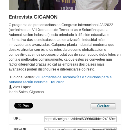
La monitorización de máquinas fácil, segura y efectiva
Conferencia
Entrevista GIGAMON
14 de nov. de 2022
O programa de presentacións do Congreso Internacional JAI'2022
(acrónimo das VIII Xornadas de Tecnoloxías e Solucións para a
Entrevista HMS 1
Automatización Industrial), está orientado á difusión educativa e
informativa das tecnoloxías de automatización industrial máis
14 de nov. de 2022
innovadoras e avanzadas. Calquera planta industrial moderna que
desexe afrontar con éxito os retos da crecente globalización e
competitividade nos procesos produtivos do seu negocio debe telos en
Entrevista HMS 2
conta e melloralos continuamente, xa que estes se converten nun
factor diferencial grazas ao cal as empresas dos países máis
14 de nov. de 2022
avanzados poden distinguirse e diferenciarse do resto.
i18n.one.Series:
VIII Xornadas de Tecnoloxías e Solucións para a
Automatización Industrial. JAI 2022
Entendiendo el zero trust para entornos OT
Álex López
Conferencia
Iberia Sales, Gigamon
14 de nov. de 2022
Ocultar
Entrevista FORTINET
URL:
14 de nov. de 2022
IFRAME: