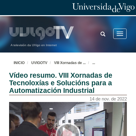
TOGGLE
Toggle
SEARCH
navigatio
A televisión da UVigo en Internet
INICIO
UVIGOTV
VIII Xornadas de
...
...
Vídeo resumo. VIII Xornadas de
Tecnoloxías e Solucións para a
Automatización Industrial
14 de nov. de 2022