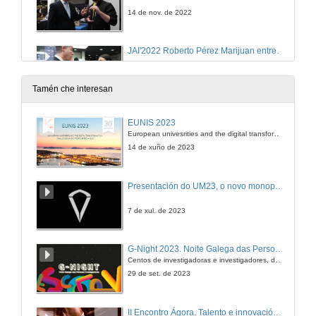
14 de nov. de 2022
JAI'2022 Roberto Pérez Marijuan entrevista a Julia Atsu (PAL Robotics)
14 de nov. de 2022
Tamén che interesan
JAI'2022 Roberto Pérez Marijuan entrevista a Nao (Alisys)
EUNIS 2023
European univesrities and the digital transformation: challenges and opportunities ahead
14 de nov. de 2022
14 de xuño de 2023
JAI'2022 Roberto Pérez Marijuan entrevista a Jorgina Díaz (Alisys)
Presentación do UM23, o novo monopraza de UVigo Motorsport
14 de nov. de 2022
7 de xul. de 2023
JAI'2022 Roberto Pérez Marijuan entrevista a Spot Enterprise (Alisys)
G-Night 2023. Noite Galega das Persoas Investigadoras. Conciencias creativas
Centos de investigadoras e investigadores, decenas de actividades e sete cidades
14 de nov. de 2022
29 de set. de 2023
JAI'2022 Roberto Pérez Marijuan entrevista a Edu (Project Droid)
II Encontro Ágora. Talento e innovación na era da transformación dixital