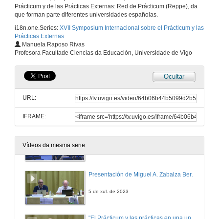
Prácticum y de las Prácticas Externas: Red de Prácticum (Reppe), da
que forman parte diferentes universidades españolas.
5 de xul. de 2023
i18n.one.Series:
XVII Symposium Internacional sobre el Prácticum y las
Prácticas Externas
Intervención de Laura Albaladejo Buscarons. Quenda de cuestións
Manuela Raposo Rivas
Profesora Facultade Ciencias da Educación, Universidade de Vigo
5 de xul. de 2023
Ocultar
Intervención de Anna Gallego Canet
URL:
5 de xul. de 2023
IFRAME:
Intervención de Anna Gallego Canet. Quenda de cuestións
Vídeos da mesma serie
5 de xul. de 2023
Presentación de Miguel A. Zabalza Beraza
5 de xul. de 2023
"El Prácticum y las prácticas en una universidad que se compromete con la Agenda 2030"