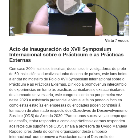
5 de xul. de 2023
Intervención de Alba Álvarez Rodríguez
5 de xul. de 2023
Visto
7
veces
Acto de inauguración do XVII Symposium
Internacional sobre o Prácticum e as Prácticas
Intervención de Alba Álvarez Rodríguez. Quenda de cuestións
Externas
5 de xul. de 2023
Con case 200 inscritos e inscritas, docentes e investigadores de preto
de 50 institucións educativas dunha decena de países, este luns botou
a andar no mosteiro de Poio o XVII Symposium Internacional sobre o
Intervención de Maider Arozena
Prácticum e as Prácticas Externas. Dirixido a promover un intercambio
de experiencias en torno ás prácticas curriculares e extracurriculares
5 de xul. de 2023
do alumnado universitario, este congreso combina por primeira vez
neste 2023 a asistencia presencial e virtual e faino pondo o foco en
como estas estadías en empresas ou entidades poden contribuír á
Intervención de Maider Arozena. Quenda de cuestións
formación do alumnado respecto dos Obxectivos de Desenvolvemento
Sostible (ODS) da Axenda 2030. “Pareceunos suxestivo, ao tempo que
5 de xul. de 2023
un desafío, tentar responder a como as prácticas externas responden
aos retos que supoñen os ODS”, sinala a profesora da UVigo Manuela
Raposo, presidenta do comité organizador deste simposio
internacional, que promove a Asociación para el Desarrollo del
Intervención de Laura Albaladejo Buscarons