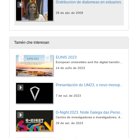
Distribucion de diatomeas en estuarios de Arxentina e a súa aplicación na reconstrución de paleosanilidades durante o Holoceneo
28 de abr. de 2009
Tamén che interesan
EUNIS 2023
European univesrities and the digital transformation: challenges and opportunities ahead
14 de xuño de 2023
Presentación do UM23, o novo monopraza de UVigo Motorsport
7 de xul. de 2023
G-Night 2023. Noite Galega das Persoas Investigadoras. Conciencias creativas
Centos de investigadoras e investigadores, decenas de actividades e sete cidades
29 de set. de 2023