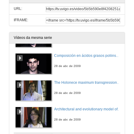
Lenght-length and length-weight relationship, gonadosomatic index, and size at maturity of Trachurus trachurus (Carangidae) in the M'diq region (Mediterranean of Morocco)
URL:
28 de abr. de 2009
IFRAME:
Strong genetic differentiation of the Southern hake (Merluccius australis) across the species range
Vídeos da mesma serie
28 de abr. de 2009
Composición en ácidos grasos poliinsaturados Omega-3 da merluza de Namibia e a súa relación coa saúde
28 de abr. de 2009
The Holonece maximum transgression in South America: Comparative progradation of coastal plains
28 de abr. de 2009
Architectural and evolutionary model of Louro Sedimentary Complex (Rías Baixas, Galicia)
28 de abr. de 2009