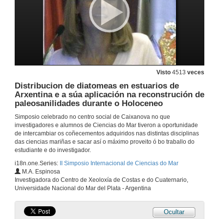
Giant contourite drifts on the Argentine basin:genesis and its global implicationin thermohaline circulation
28 de abr. de 2009
Presentación
28 de abr. de 2009
Visto
4513
veces
Distribucion de diatomeas en estuarios de
De Vigo a Australia: os pasos dunha oceanógrafa
Arxentina e a súa aplicación na reconstrución de
paleosanilidades durante o Holoceneo
28 de abr. de 2009
Simposio celebrado no centro social de Caixanova no que
investigadores e alumnos de Ciencias do Mar tiveron a oportunidade
de intercambiar os coñecementos adquiridos nas distintas disciplinas
Quenda de preguntas
das ciencias mariñas e sacar así o máximo proveito ó bo traballo do
estudiante e do investigador.
28 de abr. de 2009
i18n.one.Series:
II Simposio Internacional de Ciencias do Mar
M.A. Espinosa
Climate change and finfish aquaculture: insights from zebrafish
Investigadora do Centro de Xeoloxía de Costas e do Cuaternario,
Universidade Nacional do Mar del Plata - Argentina
28 de abr. de 2009
Ocultar