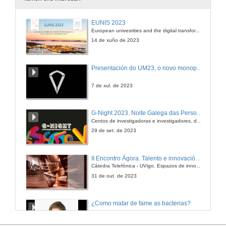
Intervención do Director do Museo do Mar
EUNIS 2023
European univesrities and the digital transformation: challenges and opportunities ahead
27 de abr. de 2009
14 de xuño de 2023
Intervención de Santiago Hernández
Presentación do UM23, o novo monopraza de UVigo Motorsport
27 de abr. de 2009
7 de xul. de 2023
Intervención da Vicerreitora de Investigación
G-Night 2023. Noite Galega das Persoas Investigadoras. Conciencias creativas
Centos de investigadoras e investigadores, decenas de actividades e sete cidades
27 de abr. de 2009
29 de set. de 2023
Presentación
II Encontro Ágora. Talento e innovación na era da transformación dixital
Cátedra Telefónica - UVigo. Espazos de innovación
27 de abr. de 2009
31 de out. de 2023
Recent advances in understanding grazing as a major process influencing biodiversity on rocky shores
¿Como matar de fame as bacterias?
27 de abr. de 2009
20 de dec. de 2012