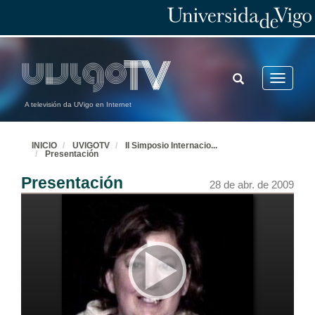
TOGGLE
Toggle
SEARCH
navigatio
A televisión da UVigo en Internet
INICIO
UVIGOTV
II Simposio Internacio
...
Presentación
Presentación
28 de abr. de 2009