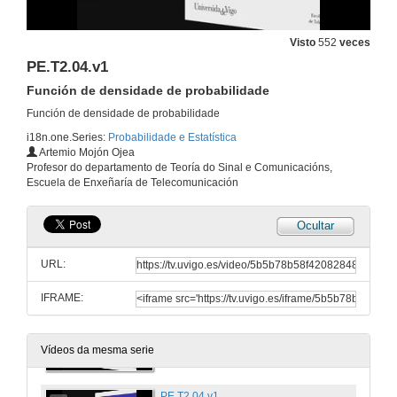
Teorema das probabilidades totais
17 de xan. de 2014
Visto
552
veces
PE.T2.04.v1
PE.T1.10.v01
Función de densidade de probabilidade
Teorema de Bayes
17 de xan. de 2014
Función de densidade de probabilidade
i18n.one.Series:
Probabilidade e Estatística
Artemio Mojón Ojea
PE.T2.01.v1
Profesor do departamento de Teoría do Sinal e Comunicacións,
Concepto de variable aleatoria
Escuela de Enxeñaría de Telecomunicación
17 de xan. de 2014
Ocultar
PE.T2.02.v1
Función de distribución
URL:
17 de xan. de 2014
IFRAME:
PE.T2.03.v1
Propiedades da función de distribución
17 de xan. de 2014
Vídeos da mesma serie
PE.T2.04.v1