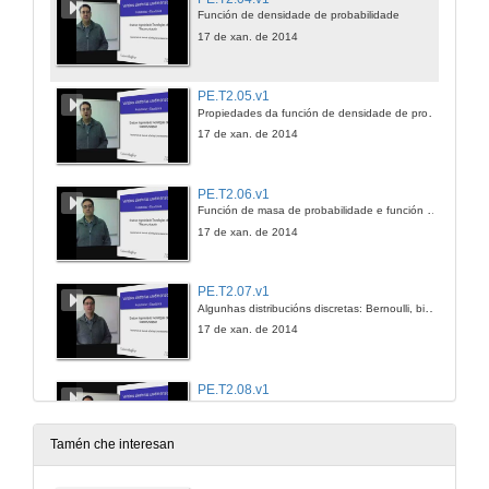
Función de densidade de probabilidade
17 de xan. de 2014
PE.T2.05.v1
Propiedades da función de densidade de probabilidade
17 de xan. de 2014
PE.T2.06.v1
Función de masa de probabilidade e función de densidade de probabilidade para variables aleatorias discretas e mixtas
17 de xan. de 2014
PE.T2.07.v1
Algunhas distribucións discretas: Bernoulli, binomial e xeométrica
17 de xan. de 2014
PE.T2.08.v1
Algunhas distribucións continuas: uniforme, exponencial, Rayleigh e normal
17 de xan. de 2014
Tamén che interesan
PE.T2.09.v1