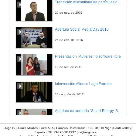
Transición discontinua de partículas de microgel termosensible
Transformación de variables aleatorias: caso xeral
13 de feb. de 2014
22 de nov. de 2006
PE.T2.10.v1
Apertura Social Media Day 2016
Transformación de variables aleatorias: cálculo da función de distribución
13 de feb. de 2014
25 de xan. de 2016
PE.T2.11.v1
Presentación 'Mulleres no software libre'
Transformación de variables aleatorias: cálculo da función de densidad de probabilidade
13 de feb. de 2014
19 de out. de 2011
PE.T2.12.v1
Intervención Alfonso Lago Ferreiro
Transformación de variables aleatorias: aplicación do teorema fundamental
13 de feb. de 2014
13 de xuño de 2012
PE.T2.13.v1
Apertura da xornada "Smart-Energy, Smart-City"
Transformación de variables aleatorias: transformación escalonada
13 de feb. de 2014
28 de out. de 2015
UvigoTV | Praza Miralles. Local A3A | Campus Universitario | C.P. 36310 Vigo (Pontevedra) |
España | Tlf: +34 986811937 |
tv@uvigo.es
PE.T2.14.v1