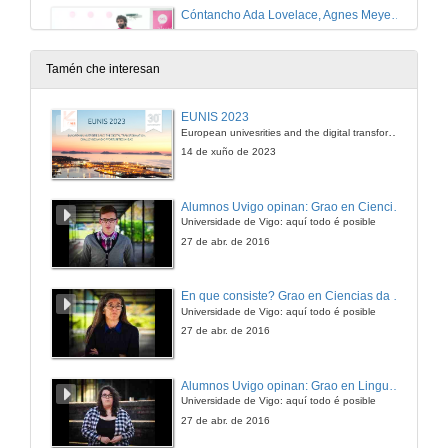
Cóntancho Ada Lovelace, Agnes Meyer Driscoll e Xabier García.
15 de dec. de 2025
Tamén che interesan
Cóntancho Dorothy Vaughan y Pilar Páez
EUNIS 2023
European univesrities and the digital transformation: challenges and opportunities ahead
15 de dec. de 2025
14 de xuño de 2023
Cóntancho Dorothy Vaughan y Pilar Páez. Quenda de preguntas
Alumnos Uvigo opinan: Grao en Ciencias da Linguaxe e Estudos Literarios
Universidade de Vigo: aquí todo é posible
15 de dec. de 2025
27 de abr. de 2016
Cóntancho Florence Nightingale y Andrea Vilar.
En que consiste? Grao en Ciencias da Linguaxe e Estudos Literarios
Universidade de Vigo: aquí todo é posible
23 de xuño de 2025
27 de abr. de 2016
Cóntancho Florence Nightingale y Andrea Vilar. Reto
Alumnos Uvigo opinan: Grao en Linguas Estranxeiras
Universidade de Vigo: aquí todo é posible
23 de xuño de 2025
27 de abr. de 2016