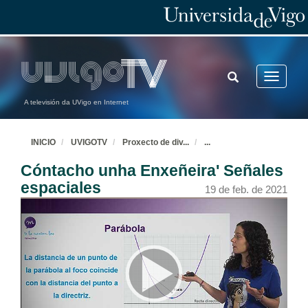
TOGGLE
Toggle
SEARCH
navigatio
A televisión da UVigo en Internet
INICIO
UVIGOTV
Proxecto de div
...
...
Cóntacho unha Enxeñeira' Señales
espaciales
19 de feb. de 2021