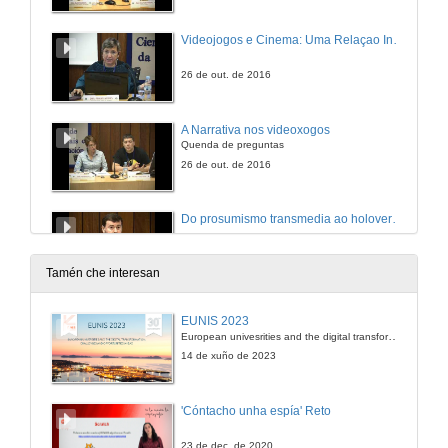
Videojogos e Cinema: Uma Relaçao Incestuosa?
26 de out. de 2016
A Narrativa nos videoxogos
Quenda de preguntas
26 de out. de 2016
Do prosumismo transmedia ao holoverso neoreal
26 de out. de 2016
Tamén che interesan
Narrativas in situ: O videojuego como intervención profana do espazo arquitectónico
EUNIS 2023
European univesrities and the digital transformation: challenges and opportunities ahead
26 de out. de 2016
14 de xuño de 2023
Interrelacións entre o medio televisivo e os videoxogos: Historias continuadas, historias conectadas
'Cóntacho unha espía' Reto
Conferencia y coloquio
26 de out. de 2016
23 de dec. de 2020