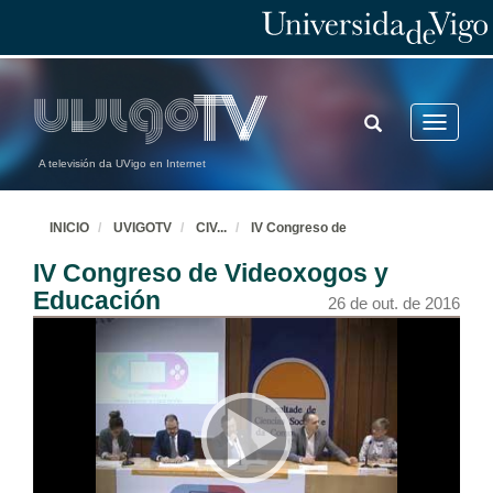
TOGGLE
Toggle
SEARCH
navigatio
A televisión da UVigo en Internet
INICIO
UVIGOTV
CIV
...
IV Congreso de
IV Congreso de Videoxogos y
Educación
26 de out. de 2016