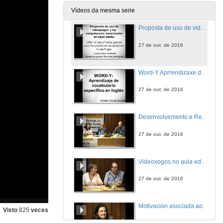
27 de out. de 2016
Vídeos da mesma serie
Proposta de uso de videojuegos e as competencias emocionais en idade adulta
27 de out. de 2016
Word-Y Aprrendizaxe de vocabulario específico en Inglés
27 de out. de 2016
Desenvolvemento e Reutilización de Videoxogos como Estratexia Interdisciplinar de Ensino e Aprendizaxe na Educación Superior
27 de out. de 2016
Videoxogos no aula educativa.
27 de out. de 2016
Motivación asociada ao videojuego Calangos e á aprendizaxe das ciencias, en actividades de modelización que o inclúen
Visto
825
veces