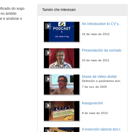
27 de out. de 2016
ificado do xogo
Tamén che interesan
 no ámbito
Os videoxogos no contexto educativo:
r e analizar o
Nova mediación para novas aprendizaxes
An introduction to CV’s, letters, and job searching
27 de out. de 2016
16 de maio de 2012
Deseño dun «framework» como fundamento dun modelo pedagóxico gamificado
Presentación da xornada
27 de out. de 2016
23 de maio de 2011
Minecraft e o traballo con circuítos eléctricos:
Proposta de gamificación nas aulas de Educación Primaria
Imaxe de vídeo dixital
27 de out. de 2016
Definición e parámetros dunha imaxe dixital. Resolución e Aspecto. Profundidade da cor. Compresión. Frame por segundo. Entrelazado. Campos, cadros
7 de nov. de 2005
Vai de volta: un dispositivo lúdico-educativo para abordar a alfabetización digital de nenos e nenas
Inauguración
27 de out. de 2016
8 de maio de 2010
Identificación das Competencias Emocionais Desenvolvidas ao Programar Videoxogos na Educación Superior
A inserción laboral dos licenciados en Ciencias do Mar: a carreira investigadora
27 de out. de 2016