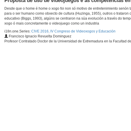
Proposta de uso de videojuegos e as competencias em
Desde que o home é home o xogo foi non só motivo de entretenimiento senón ta
para o ser humano como obxecto de cultura (Huzinga, 1955), outros o trataron
educativo (Biggs, 1993), algúns se centraron na súa evolución a través do tem
xogo ó mais concretamente o videojuego como un industria
i18n.one.Series:
CIVE 2016, IV Congreso de Videoxogos y Educación
Francisco Ignacio Revuelta Dominguez
Profesor Contratado Doctor de la Universidad de Extremadura en la Facultad d