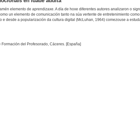
ocionais en idade adulta
mén elemento de aprendizaxe. A día de hoxe diferentes autores analizaron o sign
 como un elemento de comunicación tanto na súa vertente de entretenimiento como
po e desde a popularización da cultura digital (McLuhan, 1964) comezouse a estuda
e Formación del Profesorado, Cáceres. [España]