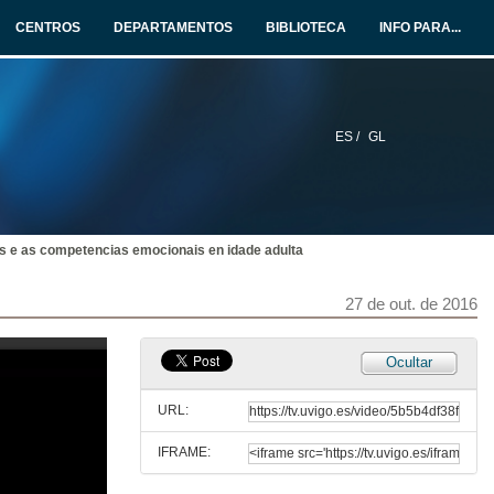
27 de out. de 2016
CENTROS
DEPARTAMENTOS
BIBLIOTECA
INFO PARA...
Personalización da gamificación e software educativo
27 de out. de 2016
ES /
GL
Sociosemiótica da narrativa visual
27 de out. de 2016
s e as competencias emocionais en idade adulta
Mellora dos procesos cognitivos mediante videoxogos
27 de out. de 2016
27 de out. de 2016
Efectividade do tratamento do control postural utilizando a nintendo wii en pacientes hemipléjicos adultos post AVC.
Ocultar
27 de out. de 2016
URL:
IFRAME:
Realidade aumentada
O futuro dos videojuegos e o impacto na educación formal