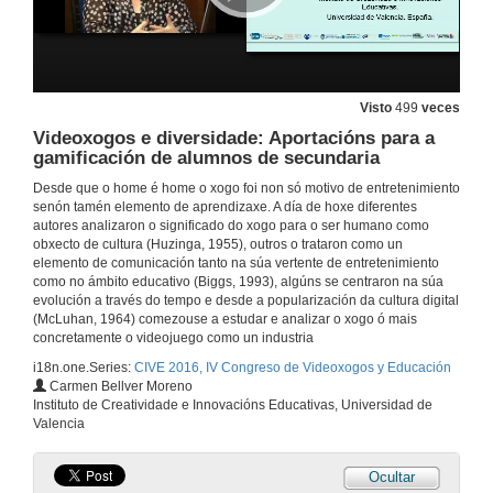
26 de out. de 2016
Percorrido do alumno
Visto
499
veces
Videoxogos e diversidade: Aportacións para a
26 de out. de 2016
gamificación de alumnos de secundaria
Desde que o home é home o xogo foi non só motivo de entretenimiento
Videoxogos e desenvolvemento das intelixencias múltiples
senón tamén elemento de aprendizaxe. A día de hoxe diferentes
autores analizaron o significado do xogo para o ser humano como
26 de out. de 2016
obxecto de cultura (Huzinga, 1955), outros o trataron como un
elemento de comunicación tanto na súa vertente de entretenimiento
como no ámbito educativo (Biggs, 1993), algúns se centraron na súa
A construcción narrativa dun Serious Game
evolución a través do tempo e desde a popularización da cultura digital
(McLuhan, 1964) comezouse a estudar e analizar o xogo ó mais
26 de out. de 2016
concretamente o videojuego como un industria
i18n.one.Series:
CIVE 2016, IV Congreso de Videoxogos y Educación
Carmen Bellver Moreno
Costruir videoxogos con scratch para fortalecer habilidades do pensamento creativo
Instituto de Creatividade e Innovacións Educativas, Universidad de
Aproximaciones a partir dunha experiencia no contexto rural
Valencia
26 de out. de 2016
Ocultar
Proxecto de intervención transmedia como fase de investigación previa ao desenvolvemento dun videoxogo educativo: