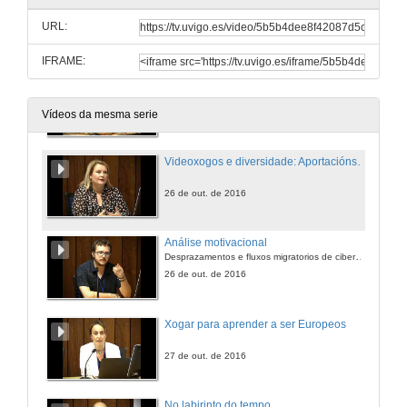
El caso del Preyecto Caudillos
URL:
26 de out. de 2016
IFRAME:
Aprender a deseñar videoxogos para ludificar a aula
Caso BIRJAN
26 de out. de 2016
Vídeos da mesma serie
Videoxogos e diversidade: Aportacións para a gamificación de alumnos de secundaria
26 de out. de 2016
Análise motivacional
Desprazamentos e fluxos migratorios de cibercomunidades en videoxogos MMORPG
26 de out. de 2016
Xogar para aprender a ser Europeos
27 de out. de 2016
No labirinto do tempo