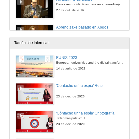
Bases neurodidácticas para un aparendizaje con xogos e videoxogos
27 de out. de 2016
Aprendizaxe basado en Xogos
Claves dunha Metodoloxía Disruptiva para potenciar as intelixencias múltiples en Educación Primaria
27 de out. de 2016
Tamén che interesan
Cognición Social
EUNIS 2023
Conferencia e Quenda de preguntas
European univesrities and the digital transformation: challenges and opportunities ahead
27 de out. de 2016
14 de xuño de 2023
Estratexias de aprendizaxe con videojuegos a partir da neuroeducación
'Cóntacho unha espía' Reto
27 de out. de 2016
23 de dec. de 2020
Gamificación na Universidade
'Cóntacho unha espía' Criptografía
Oportunidades e limitacións
Taller manipulativo 1
27 de out. de 2016
23 de dec. de 2020
Personalización da gamificación e software educativo