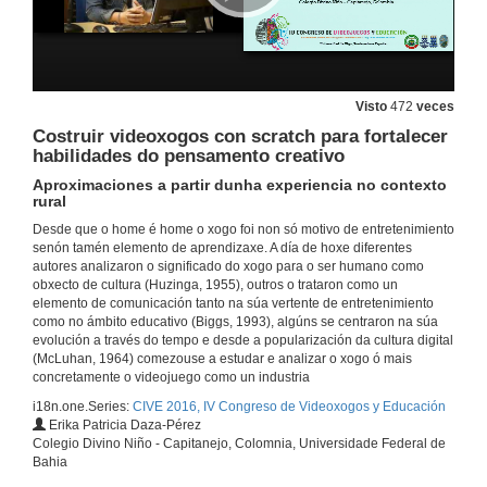
A máquina de narrar
26 de out. de 2016
Visto
472
veces
Costruir videoxogos con scratch para fortalecer
Procesos Educativos e Comunicativos en educación sexual con videoxogos comerciais
habilidades do pensamento creativo
26 de out. de 2016
Aproximaciones a partir dunha experiencia no contexto
rural
Desde que o home é home o xogo foi non só motivo de entretenimiento
Desenvolvemento e creación de videojuegos con scratch en educación primaria
senón tamén elemento de aprendizaxe. A día de hoxe diferentes
Xogando a diseñar
autores analizaron o significado do xogo para o ser humano como
26 de out. de 2016
obxecto de cultura (Huzinga, 1955), outros o trataron como un
elemento de comunicación tanto na súa vertente de entretenimiento
como no ámbito educativo (Biggs, 1993), algúns se centraron na súa
Un desenvolvemento complexo para un equipo multiprofesional
evolución a través do tempo e desde a popularización da cultura digital
(McLuhan, 1964) comezouse a estudar e analizar o xogo ó mais
26 de out. de 2016
concretamente o videojuego como un industria
i18n.one.Series:
CIVE 2016, IV Congreso de Videoxogos y Educación
Erika Patricia Daza-Pérez
Percorrido do alumno
Colegio Divino Niño - Capitanejo, Colomnia, Universidade Federal de
Bahia
26 de out. de 2016