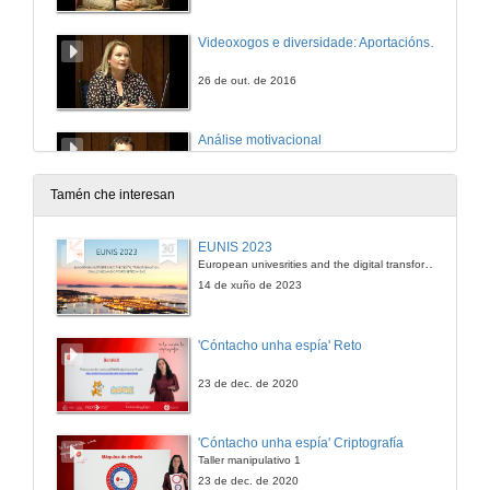
Videoxogos e diversidade: Aportacións para a gamificación de alumnos de secundaria
26 de out. de 2016
Análise motivacional
Desprazamentos e fluxos migratorios de cibercomunidades en videoxogos MMORPG
26 de out. de 2016
Tamén che interesan
Xogar para aprender a ser Europeos
EUNIS 2023
European univesrities and the digital transformation: challenges and opportunities ahead
27 de out. de 2016
14 de xuño de 2023
No labirinto do tempo
'Cóntacho unha espía' Reto
Bases neurodidácticas para un aparendizaje con xogos e videoxogos
27 de out. de 2016
23 de dec. de 2020
Aprendizaxe basado en Xogos
'Cóntacho unha espía' Criptografía
Claves dunha Metodoloxía Disruptiva para potenciar as intelixencias múltiples en Educación Primaria
Taller manipulativo 1
27 de out. de 2016
23 de dec. de 2020