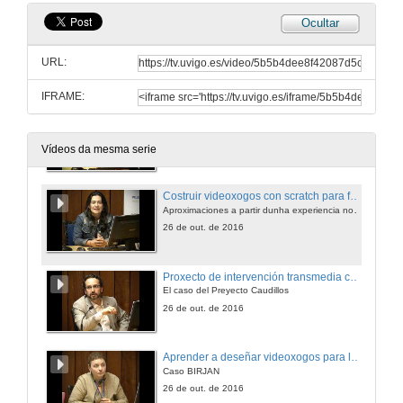
Ocultar
Videoxogos e desenvolvemento das intelixencias múltiples
URL:
26 de out. de 2016
IFRAME:
A construcción narrativa dun Serious Game
26 de out. de 2016
Vídeos da mesma serie
Costruir videoxogos con scratch para fortalecer habilidades do pensamento creativo
Aproximaciones a partir dunha experiencia no contexto rural
26 de out. de 2016
Proxecto de intervención transmedia como fase de investigación previa ao desenvolvemento dun videoxogo educativo:
El caso del Preyecto Caudillos
26 de out. de 2016
Aprender a deseñar videoxogos para ludificar a aula
Caso BIRJAN
26 de out. de 2016