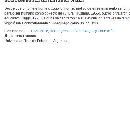
Sociosemiótica da narrativa visual
Desde que o home é home o xogo foi non só motivo de entretenimiento senón ta
para o ser humano como obxecto de cultura (Huzinga, 1955), outros o trataron
educativo (Biggs, 1993), algúns se centraron na súa evolución a través do tem
xogo ó mais concretamente o videojuego como un industria
i18n.one.Series:
CIVE 2016, IV Congreso de Videoxogos y Educación
Graciela Esnaola
Universidad Tres de Febrero – Argentina