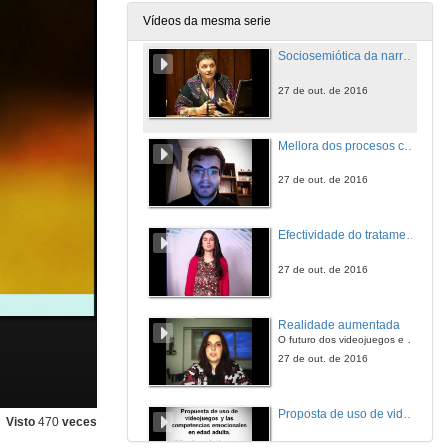
27 de out. de 2016
Vídeos da mesma serie
Sociosemiótica da narrativa visual
27 de out. de 2016
Mellora dos procesos cognitivos mediante videoxogos
27 de out. de 2016
Efectividade do tratamento do control postural utilizando a nintendo wii en pacientes hemipléjicos adultos post AVC.
27 de out. de 2016
Realidade aumentada
O futuro dos videojuegos e o impacto na educación formal
27 de out. de 2016
Proposta de uso de videojuegos e as competencias emocionais en idade adulta
Visto
470
veces