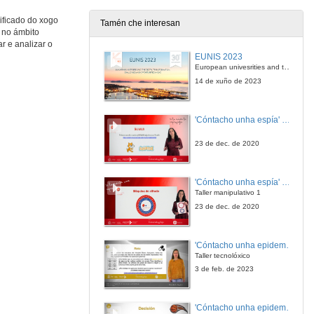
27 de out. de 2016
ificado do xogo
Tamén che interesan
 no ámbito
Word-Y Aprrendizaxe de vocabulario específico en Inglés
r e analizar o
EUNIS 2023
27 de out. de 2016
European univesrities and the digital transformation: challenges and opportunities ahead
14 de xuño de 2023
Desenvolvemento e Reutilización de Videoxogos como Estratexia Interdisciplinar de Ensino e Aprendizaxe na Educación Superior
'Cóntacho unha espía' Reto
27 de out. de 2016
23 de dec. de 2020
Videoxogos no aula educativa.
'Cóntacho unha espía' Criptografía
27 de out. de 2016
Taller manipulativo 1
23 de dec. de 2020
Motivación asociada ao videojuego Calangos e á aprendizaxe das ciencias, en actividades de modelización que o inclúen
'Cóntacho unha epidemióloga' Reto
27 de out. de 2016
Taller tecnolóxico
3 de feb. de 2023
Os videoxogos no contexto educativo:
Nova mediación para novas aprendizaxes
'Cóntacho unha epidemióloga' Decisións nun partido de baloncesto 4
27 de out. de 2016