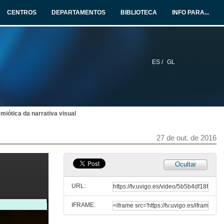
27 de out. de 2016
CENTROS
DEPARTAMENTOS
BIBLIOTECA
INFO PARA...
Aprendizaxe basado en Xogos
Claves dunha Metodoloxía Disruptiva para potenciar as intelixencias múltiples en Educación Primaria
27 de out. de 2016
ES /
GL
Cognición Social
Conferencia e Quenda de preguntas
27 de out. de 2016
miótica da narrativa visual
Estratexias de aprendizaxe con videojuegos a partir da neuroeducación
27 de out. de 2016
27 de out. de 2016
Gamificación na Universidade
Ocultar
Oportunidades e limitacións
27 de out. de 2016
URL:
IFRAME:
Personalización da gamificación e software educativo