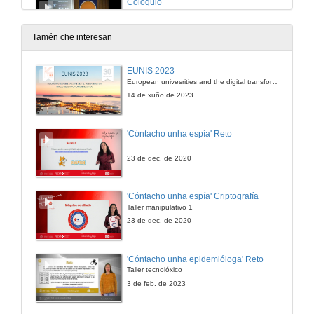
Coloquio
28 de out. de 2016
Tamén che interesan
Entrevista a Fernando Prieto
EUNIS 2023
European univesrities and the digital transformation: challenges and opportunities ahead
28 de out. de 2016
14 de xuño de 2023
'Cóntacho unha espía' Reto
23 de dec. de 2020
'Cóntacho unha espía' Criptografía
Taller manipulativo 1
23 de dec. de 2020
'Cóntacho unha epidemióloga' Reto
Taller tecnolóxico
3 de feb. de 2023