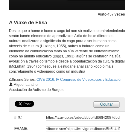
Deseño dun «framework» como fundamento dun modelo pedagóxico gamificado
27 de out. de 2016
Visto
457
veces
A Viaxe de Elisa
Minecraft e o traballo con circuítos eléctricos:
Desde que o home é home o xogo foi non só motivo de entretenimiento
Proposta de gamificación nas aulas de Educación Primaria
senón tamén elemento de aprendizaxe. A día de hoxe diferentes
27 de out. de 2016
autores analizaron o significado do xogo para o ser humano como
obxecto de cultura (Huzinga, 1955), outros o trataron como un
elemento de comunicación tanto na súa vertente de entretenimiento
Vai de volta: un dispositivo lúdico-educativo para abordar a alfabetización digital de nenos e nenas
como no ámbito educativo (Biggs, 1993), algúns se centraron na súa
evolución a través do tempo e desde a popularización da cultura digital
27 de out. de 2016
(McLuhan, 1964) comezouse a estudar e analizar o xogo ó mais
concretamente o videojuego como un industria
i18n.one.Series:
CIVE 2016, IV Congreso de Videoxogos y Educación
Identificación das Competencias Emocionais Desenvolvidas ao Programar Videoxogos na Educación Superior
Miguel Lancho
Asociación de Autismo de Burgos.
27 de out. de 2016
Ocultar
Un estudo inicial dos serious games para adestramento quirúrxico
URL:
27 de out. de 2016
IFRAME: