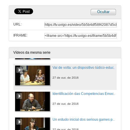
Ocultar
Deseño dun «framework» como fundamento dun modelo pedagóxico gamificado
URL:
27 de out. de 2016
IFRAME:
Minecraft e o traballo con circuítos eléctricos:
Proposta de gamificación nas aulas de Educación Primaria
27 de out. de 2016
Vídeos da mesma serie
Vai de volta: un dispositivo lúdico-educativo para abordar a alfabetización digital de nenos e nenas
27 de out. de 2016
Identificación das Competencias Emocionais Desenvolvidas ao Programar Videoxogos na Educación Superior
27 de out. de 2016
Un estudo inicial dos serious games para adestramento quirúrxico
27 de out. de 2016