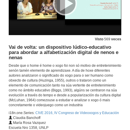
Word-Y Aprrendizaxe de vocabulario específico en Inglés
27 de out. de 2016
Visto
569
veces
Desenvolvemento e Reutilización de Videoxogos como Estratexia Interdisciplinar de Ensino e Aprendizaxe na Educación Superior
Vai de volta: un dispositivo lúdico-educativo
para abordar a alfabetización digital de nenos e
27 de out. de 2016
nenas
Desde que o home é home o xogo foi non só motivo de entretenimiento
Videoxogos no aula educativa.
senón tamén elemento de aprendizaxe. A día de hoxe diferentes
autores analizaron o significado do xogo para o ser humano como
27 de out. de 2016
obxecto de cultura (Huzinga, 1955), outros o trataron como un
elemento de comunicación tanto na súa vertente de entretenimiento
como no ámbito educativo (Biggs, 1993), algúns se centraron na súa
Motivación asociada ao videojuego Calangos e á aprendizaxe das ciencias, en actividades de modelización que o inclúen
evolución a través do tempo e desde a popularización da cultura digital
(McLuhan, 1964) comezouse a estudar e analizar o xogo ó mais
27 de out. de 2016
concretamente o videojuego como un industria
i18n.one.Series:
CIVE 2016, IV Congreso de Videoxogos y Educación
Claudia Banchoff
Os videoxogos no contexto educativo:
María Rosa Vazquez
Nova mediación para novas aprendizaxes
Escuela Nro 1358, UNLP
27 de out. de 2016