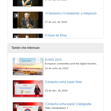
+Cidadania (+Cidadanía): a integración de recursos educativos digitales e a aprendizaxe participativo dos nenos
27 de out. de 2016
A Viaxe de Elisa
27 de out. de 2016
Tamén che interesan
Deseñar un xogo é definir unha linguaxe
EUNIS 2023
European univesrities and the digital transformation: challenges and opportunities ahead
28 de out. de 2016
14 de xuño de 2023
Os videoxogos: xogo e Narratividade
'Cóntacho unha espía' Reto
28 de out. de 2016
23 de dec. de 2020
autor entre ilustraçãou, engenharia e arte non espaço dúas videojogos
'Cóntacho unha espía' Criptografía
Taller manipulativo 1
28 de out. de 2016