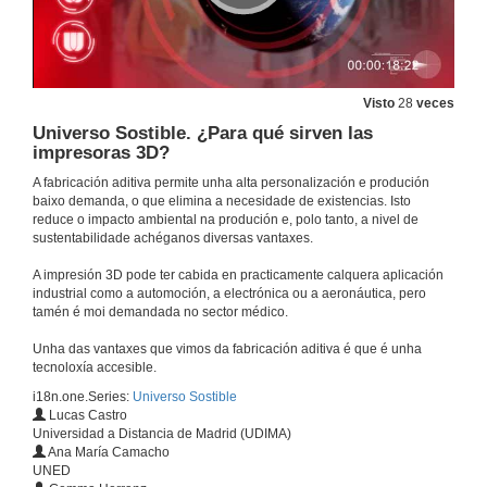
Qué é a basura espacial? Botón vermello RTVE á carta
29 de maio de 2024
Qué é o cáncro de pel?
Visto
28
veces
Universo Sostible. ¿Para qué sirven las
22 de maio de 2024
impresoras 3D?
A fabricación aditiva permite unha alta personalización e produción
Qué é o cáncro de pel? Botón vermello RTVE á carta
baixo demanda, o que elimina a necesidade de existencias. Isto
reduce o impacto ambiental na produción e, polo tanto, a nivel de
sustentabilidade achéganos diversas vantaxes.
22 de maio de 2024
A impresión 3D pode ter cabida en practicamente calquera aplicación
industrial como a automoción, a electrónica ou a aeronáutica, pero
Existe un segundo cerebro?
tamén é moi demandada no sector médico.
15 de maio de 2024
Unha das vantaxes que vimos da fabricación aditiva é que é unha
tecnoloxía accesible.
Existe un segundo cerebro? Botón vermello RTVE á carta
i18n.one.Series:
Universo Sostible
Lucas Castro
15 de maio de 2024
Universidad a Distancia de Madrid (UDIMA)
Ana María Camacho
UNED