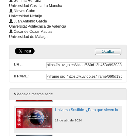
Gemma Herranz
É a madeira o material do futuro?
Universidad Castilla-La Mancha
Nieves Cubo
8 de maio de 2024
Universidad Nebrija
Juan Antonio García
Universitat Politècnica de València
É a madeira o material do futuro? Botón vermello RTVE á carta
Óscar de Cózar Macías
Universidad de Málaga
8 de maio de 2024
Ocultar
Universo Sostible. Qué é a medicina de complexidade?
URL:
24 de abr. de 2024
IFRAME:
Universo Sostible. ¿Qué es la medicina de la complejidad? Botón vermello RTVE á carta
24 de abr. de 2024
Vídeos da mesma serie
Universo Sostible. ¿Para qué sirven las impresoras 3D?
17 de abr. de 2024