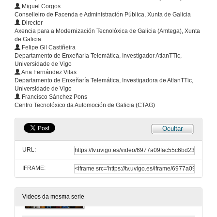
9ª Competición de robots da Escola de Enxeñaría Industrial
Miguel Corgos
Conselleiro de Facenda e Administración Pública, Xunta de Galicia
17 de abr. de 2026
Director
Axencia para a Modernización Tecnolóxica de Galicia (Amtega), Xunta
de Galicia
Felipe Gil Castiñeira
Misterio no Pazo. Teatro divulgativo e inmersivo
Unha peza de teatro divulgativo e inmersivo para render homenaxe a Agatha Christie
Departamento de Enxeñaría Telemática, Investigador AtlanTTic,
Universidade de Vigo
4 de mar. de 2026
Ana Fernández Vilas
Departamento de Enxeñaría Telemática, Investigadora de AtlanTTic,
Universidade de Vigo
Eu Son INCUVI. Emprende, Avanza e Consolida
Francisco Sánchez Pons
Da idea ao mercado, un itinerario completo.
Centro Tecnolóxico da Automoción de Galicia (CTAG)
26 de feb. de 2026
Ocultar
XXVI Foro Tecnolóxico de Emprego
25 anos de iniciativa estudantil cunha idea moi clara: conectar o talento universitario coas empresas do sector tecnolóxico e industrial
URL:
27 de feb. de 2026
IFRAME:
Acto académico de San Tomé de Aquino 2026
Unha celebración do talento, o esforzo e o compromiso do alumnado da UVigo. No acto institucional entregouse a cifra récord de 218 premios
28 de xan. de 2026
Vídeos da mesma serie