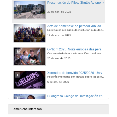
Presentación do Piloto Shuttle Autónomo
22 de xan. de 2026
Acto de homenaxe ao persoal xubilado no período 2024/25 na Universidade de Vigo
Entregouse a insignia da institución a 44 docentes e investigadores (PDI) e 20 membros do persoal técnico de administración e servizos (PTXAS)
12 de nov. de 2025
G-Night 2025. Noite europea das persoas investigadoras
Coa creatividade e a súa relación co coñecemento científico como eixo do evento, baixo o lema “Conciencias creativas” esta xornada de lecer e divulgación está confomada por obradoiros, xogos, charlas e espectáculos.
26 de set. de 2025
Xornadas de benvida 2025/2026. Universidade de Vigo
Poderás informarte con detalle sobre todos os servizos que ofrece a nosa universidade e tamén recibirás a axenda 2025/2026 e algún agasallo máis para comezar o curso da mellor das maneiras.
5 de set. de 2025
I Congreso Galego de Investigación en Astronomía e Astrofísica
GIAA 2025
10 de xul. de 2025
Tamén che interesan