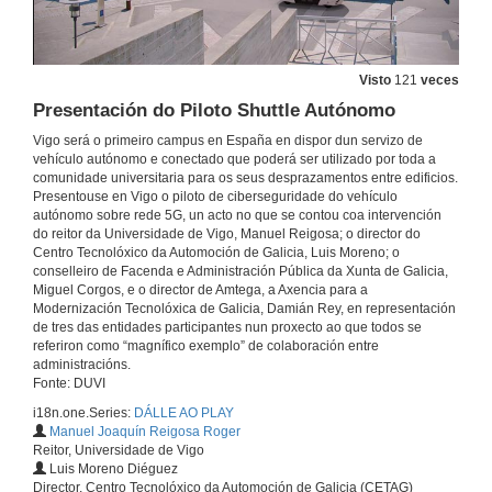
Gala de recoñecemento aos Embaixadores e Embaixadoras da Ciencia e do Coñecemento
26 de xuño de 2026
Visto
121
veces
Presentación do Piloto Shuttle Autónomo
Acto de toma de posesión da reitora da Universidade de Vigo. Período 2026-2032
Vigo será o primeiro campus en España en dispor dun servizo de
25 de xuño de 2026
vehículo autónomo e conectado que poderá ser utilizado por toda a
comunidade universitaria para os seus desprazamentos entre edificios.
Presentouse en Vigo o piloto de ciberseguridade do vehículo
Expo-feira científica 2026 “A ciencia que vén”
autónomo sobre rede 5G, un acto no que se contou coa intervención
Mercado de Sabarís (Baiona)
do reitor da Universidade de Vigo, Manuel Reigosa; o director do
29 de maio de 2026
Centro Tecnolóxico da Automoción de Galicia, Luis Moreno; o
conselleiro de Facenda e Administración Pública da Xunta de Galicia,
Miguel Corgos, e o director de Amtega, a Axencia para a
Acto institucional do Día das Letras Galegas 2026
Modernización Tecnolóxica de Galicia, Damián Rey, en representación
Coa entrega dos Premios de poesía, relato curto e tradución e o distintivo Gal Ego. Presentación dun novo glosario de ciencia e tecnoloxía dos materiais.
de tres das entidades participantes nun proxecto ao que todos se
referiron como “magnífico exemplo” de colaboración entre
19 de maio de 2026
administracións.
Fonte: DUVI
Premios Consello Social UVigo Humana
i18n.one.Series:
DÁLLE AO PLAY
Galardoadas a Fundación Mujeres por África, no ámbito internacional e á asociación Bicos de Papel, no ámbito galego. O Consello Social tamén premia os mellores TFG, TFM e teses en materia de Axenda 2030
Manuel Joaquín Reigosa Roger
30 de abr. de 2026
Reitor, Universidade de Vigo
Luis Moreno Diéguez
Director, Centro Tecnolóxico da Automoción de Galicia (CETAG)