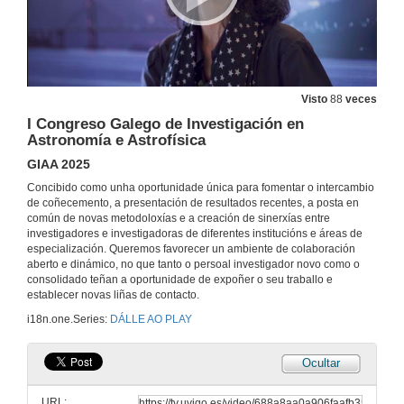
26 de feb. de 2026
XXVI Foro Tecnolóxico de Emprego
25 anos de iniciativa estudantil cunha idea moi clara: conectar o talento universitario coas empresas do sector tecnolóxico e industrial
27 de feb. de 2026
Visto
88
veces
I Congreso Galego de Investigación en
Acto académico de San Tomé de Aquino 2026
Astronomía e Astrofísica
Unha celebración do talento, o esforzo e o compromiso do alumnado da UVigo. No acto institucional entregouse a cifra récord de 218 premios
GIAA 2025
28 de xan. de 2026
Concibido como unha oportunidade única para fomentar o intercambio
de coñecemento, a presentación de resultados recentes, a posta en
Presentación do Piloto Shuttle Autónomo
común de novas metodoloxías e a creación de sinerxías entre
investigadores e investigadoras de diferentes institucións e áreas de
22 de xan. de 2026
especialización. Queremos favorecer un ambiente de colaboración
aberto e dinámico, no que tanto o persoal investigador novo como o
consolidado teñan a oportunidade de expoñer o seu traballo e
Acto de homenaxe ao persoal xubilado no período 2024/25 na Universidade de Vigo
establecer novas liñas de contacto.
Entregouse a insignia da institución a 44 docentes e investigadores (PDI) e 20 membros do persoal técnico de administración e servizos (PTXAS)
i18n.one.Series:
DÁLLE AO PLAY
12 de nov. de 2025
Ocultar
G-Night 2025. Noite europea das persoas investigadoras
Coa creatividade e a súa relación co coñecemento científico como eixo do evento, baixo o lema “Conciencias creativas” esta xornada de lecer e divulgación está confomada por obradoiros, xogos, charlas e espectáculos.
URL: