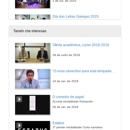
1 de xul. de 2025
Día das Letras Galegas 2025
Cantareiras "A poesía popular"
15 de maio de 2025
Tamén che interesan
8ª Competición de Robots da Escola de Enxeñaría Industrial. Universidade de Vigo
Oferta académica, curso 2018-2019
¡CELEBRAMOS O X ANIVERSARIO!
25 de abr. de 2025
28 de xuño de 2018
Acto de entrega da V Edición dos Premios Consello Social UVigo_Humana
“O noso obxectivo para esta tempada é manter a categoría”
28 de abr. de 2025
14 de set. de 2018
Acto de entrega das axudas do programa INCUVI 2024-25
O corredor de papel
Emprende, Avanza e Consolida
Accesit modalidade Animación
27 de mar. de 2025
26 de set. de 2018
EmpregoinCampus 2025
Estatus
1º premio modalidade Curta narrativa