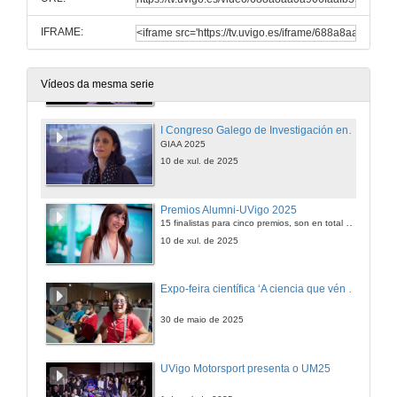
26 de set. de 2025
IFRAME:
Xornadas de benvida 2025/2026. Universidade de Vigo
Poderás informarte con detalle sobre todos os servizos que ofrece a nosa universidade e tamén recibirás a axenda 2025/2026 e algún agasallo máis para comezar o curso da mellor das maneiras.
5 de set. de 2025
Vídeos da mesma serie
I Congreso Galego de Investigación en Astronomía e Astrofísica
GIAA 2025
10 de xul. de 2025
Premios Alumni-UVigo 2025
15 finalistas para cinco premios, son en total 15 finalistas: 9 mulleres e oito homes, divididos en cinco categorías: Alumni -Uvigo Traxectoria Profesional, Emprendemento, Humanidades, Impacto Social e Investigación.
10 de xul. de 2025
Expo-feira científica ‘A ciencia que vén ten nome de muller’
30 de maio de 2025
UVigo Motorsport presenta o UM25