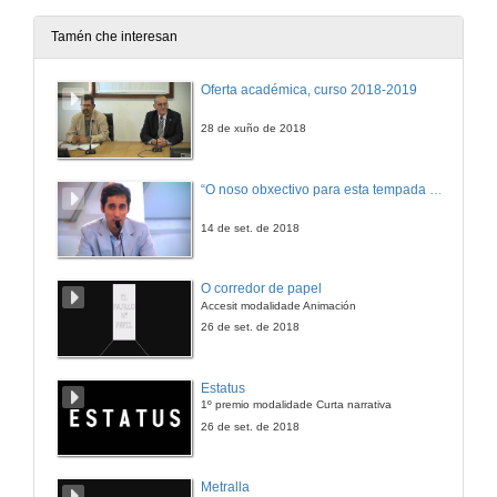
22 de xan. de 2026
Tamén che interesan
Acto de homenaxe ao persoal xubilado no período 2024/25 na Universidade de Vigo
Oferta académica, curso 2018-2019
Entregouse a insignia da institución a 44 docentes e investigadores (PDI) e 20 membros do persoal técnico de administración e servizos (PTXAS)
12 de nov. de 2025
28 de xuño de 2018
G-Night 2025. Noite europea das persoas investigadoras
“O noso obxectivo para esta tempada é manter a categoría”
Coa creatividade e a súa relación co coñecemento científico como eixo do evento, baixo o lema “Conciencias creativas” esta xornada de lecer e divulgación está confomada por obradoiros, xogos, charlas e espectáculos.
26 de set. de 2025
14 de set. de 2018
Xornadas de benvida 2025/2026. Universidade de Vigo
O corredor de papel
Poderás informarte con detalle sobre todos os servizos que ofrece a nosa universidade e tamén recibirás a axenda 2025/2026 e algún agasallo máis para comezar o curso da mellor das maneiras.
Accesit modalidade Animación
5 de set. de 2025
26 de set. de 2018
I Congreso Galego de Investigación en Astronomía e Astrofísica
Estatus
GIAA 2025
1º premio modalidade Curta narrativa
10 de xul. de 2025
26 de set. de 2018
Premios Alumni-UVigo 2025
Metralla
15 finalistas para cinco premios, son en total 15 finalistas: 9 mulleres e oito homes, divididos en cinco categorías: Alumni -Uvigo Traxectoria Profesional, Emprendemento, Humanidades, Impacto Social e Investigación.