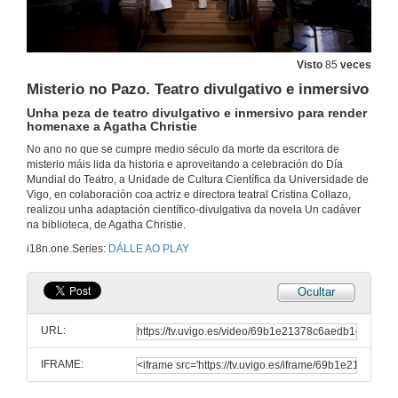
26 de xuño de 2026
Visto
85
veces
Acto de toma de posesión da reitora da Universidade de Vigo. Período 2026-2032
Misterio no Pazo. Teatro divulgativo e inmersivo
25 de xuño de 2026
Unha peza de teatro divulgativo e inmersivo para render
homenaxe a Agatha Christie
Expo-feira científica 2026 “A ciencia que vén”
No ano no que se cumpre medio século da morte da escritora de
Mercado de Sabarís (Baiona)
misterio máis lida da historia e aproveitando a celebración do Día
29 de maio de 2026
Mundial do Teatro, a Unidade de Cultura Científica da Universidade de
Vigo, en colaboración coa actriz e directora teatral Cristina Collazo,
realizou unha adaptación científico-divulgativa da novela Un cadáver
Acto institucional do Día das Letras Galegas 2026
na biblioteca, de Agatha Christie.
Coa entrega dos Premios de poesía, relato curto e tradución e o distintivo Gal Ego. Presentación dun novo glosario de ciencia e tecnoloxía dos materiais.
i18n.one.Series:
DÁLLE AO PLAY
19 de maio de 2026
Ocultar
Premios Consello Social UVigo Humana
Galardoadas a Fundación Mujeres por África, no ámbito internacional e á asociación Bicos de Papel, no ámbito galego. O Consello Social tamén premia os mellores TFG, TFM e teses en materia de Axenda 2030
URL:
30 de abr. de 2026
IFRAME:
9ª Competición de robots da Escola de Enxeñaría Industrial