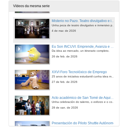
17 de abr. de 2026
Vídeos da mesma serie
Misterio no Pazo. Teatro divulgativo e inmersivo
Unha peza de teatro divulgativo e inmersivo para render homenaxe a Agatha Christie
4 de mar. de 2026
Eu Son INCUVI. Emprende, Avanza e Consolida
Da idea ao mercado, un itinerario completo.
26 de feb. de 2026
XXVI Foro Tecnolóxico de Emprego
25 anos de iniciativa estudantil cunha idea moi clara: conectar o talento universitario coas empresas do sector tecnolóxico e industrial
27 de feb. de 2026
Acto académico de San Tomé de Aquino 2026
Unha celebración do talento, o esforzo e o compromiso do alumnado da UVigo. No acto institucional entregouse a cifra récord de 218 premios
28 de xan. de 2026
Presentación do Piloto Shuttle Autónomo