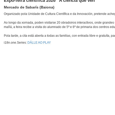
Expo-feira científica 2026 “A ciencia que vén”
Mercado de Sabarís (Baiona)
Organizado pola Unidade de Cultura Científica e da Innovación, pretende achega
Ao longo da xornada, poden visitarse 20 obradoiros interactivos, onde grandes
mañá, a feira recibe a visita do alumnado de 5º e 6º de primaria dos centros edu
Pola tarde, a cita está aberta a todas as familias, con entrada libre e gratuíta,
i18n.one.Series:
DÁLLE AO PLAY