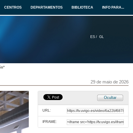
8 de xul. de 2026
CENTROS
DEPARTAMENTOS
BIBLIOTECA
INFO PARA...
Pulse Hackathon | Reel 30"
Iniciativa impulsada por monodon by Navantia, a área de innovación da compañía e QOPHI Lab, atlanTTic, Universidade de Vigo
8 de xul. de 2026
ES /
GL
Pulse Hackathon | Vídeo vertical
8 de xul. de 2026
én”
UVigo Motorsport presenta o UM26
Máis lixeiro, cun novo motor e cos sistemas de propulsión e aerodinámica renovados. O monopraza competirá este verán nos circuítos de Formula Student de Austria e España. Fonte: DUVI
3 de xul. de 2026
29 de maio de 2026
Gala de recoñecemento aos Embaixadores e Embaixadoras da Ciencia e do Coñecemento
Ocultar
26 de xuño de 2026
URL:
IFRAME:
Acto de toma de posesión da reitora da Universidade de Vigo. Período 2026-2032