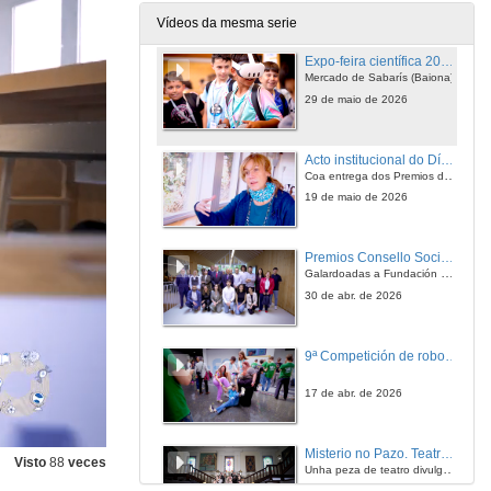
25 de xuño de 2026
Vídeos da mesma serie
Expo-feira científica 2026 “A ciencia que vén”
Mercado de Sabarís (Baiona)
29 de maio de 2026
Acto institucional do Día das Letras Galegas 2026
Coa entrega dos Premios de poesía, relato curto e tradución e o distintivo Gal Ego. Presentación dun novo glosario de ciencia e tecnoloxía dos materiais.
19 de maio de 2026
Premios Consello Social UVigo Humana
Galardoadas a Fundación Mujeres por África, no ámbito internacional e á asociación Bicos de Papel, no ámbito galego. O Consello Social tamén premia os mellores TFG, TFM e teses en materia de Axenda 2030
30 de abr. de 2026
9ª Competición de robots da Escola de Enxeñaría Industrial
17 de abr. de 2026
Misterio no Pazo. Teatro divulgativo e inmersivo
Visto
88
veces
Unha peza de teatro divulgativo e inmersivo para render homenaxe a Agatha Christie