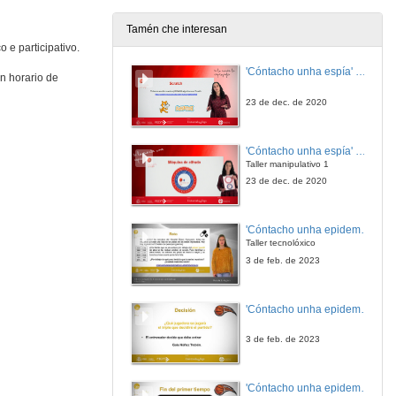
4 de mar. de 2026
Tamén che interesan
 e participativo.
Eu Son INCUVI. Emprende, Avanza e Consolida
Da idea ao mercado, un itinerario completo.
'Cóntacho unha espía' Reto
n horario de
26 de feb. de 2026
23 de dec. de 2020
XXVI Foro Tecnolóxico de Emprego
25 anos de iniciativa estudantil cunha idea moi clara: conectar o talento universitario coas empresas do sector tecnolóxico e industrial
'Cóntacho unha espía' Criptografía
27 de feb. de 2026
Taller manipulativo 1
23 de dec. de 2020
Acto académico de San Tomé de Aquino 2026
Unha celebración do talento, o esforzo e o compromiso do alumnado da UVigo. No acto institucional entregouse a cifra récord de 218 premios
'Cóntacho unha epidemióloga' Reto
28 de xan. de 2026
Taller tecnolóxico
3 de feb. de 2023
Presentación do Piloto Shuttle Autónomo
'Cóntacho unha epidemióloga' Decisións nun partido de baloncesto 4
22 de xan. de 2026
3 de feb. de 2023
Acto de homenaxe ao persoal xubilado no período 2024/25 na Universidade de Vigo
Entregouse a insignia da institución a 44 docentes e investigadores (PDI) e 20 membros do persoal técnico de administración e servizos (PTXAS)
'Cóntacho unha epidemióloga' Decisións nun partido de baloncesto 3
12 de nov. de 2025